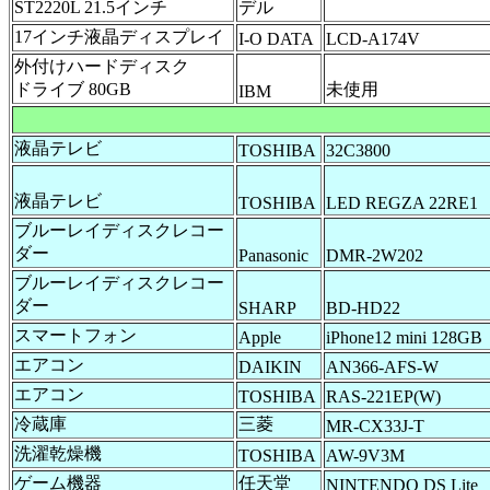
ST2220L 21.5インチ
デル
17インチ液晶ディスプレイ
I-O DATA
LCD-A174V
外付けハードディスク
ドライブ 80GB
未使用
IBM
液晶テレビ
TOSHIBA
32C3800
液晶テレビ
TOSHIBA
LED REGZA 22RE1
ブルーレイディスクレコー
ダー
Panasonic
DMR-2W202
ブルーレイディスクレコー
ダー
SHARP
BD-HD22
スマートフォン
Apple
iPhone12 mini 128GB
エアコン
DAIKIN
AN366-AFS-W
エアコン
TOSHIBA
RAS-221EP(W)
冷蔵庫
三菱
MR-CX33J-T
洗濯乾燥機
TOSHIBA
AW-9V3M
ゲーム機器
任天堂
NINTENDO DS Lite