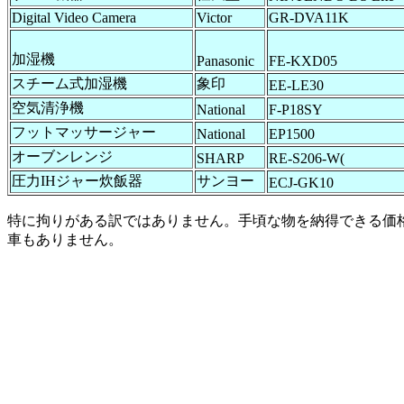
Digital Video Camera
Victor
GR-DVA11K
加湿機
Panasonic
FE-KXD05
スチーム式加湿機
象印
EE-LE30
空気清浄機
National
F-P18SY
フットマッサージャー
National
EP1500
オーブンレンジ
SHARP
RE-S206-W(
圧力IHジャー炊飯器
サンヨー
ECJ-GK10
特に拘りがある訳ではありません。手頃な物を納得できる価
車もありません。