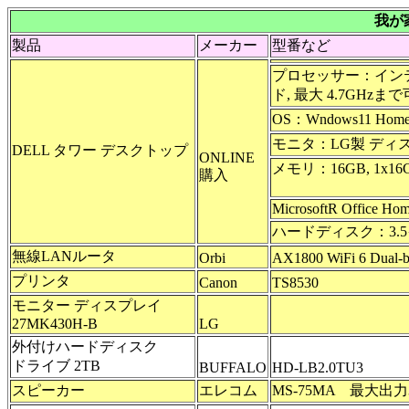
我が
製品
メーカー
型番など
プロセッサー：インテル Co
ド, 最大 4.7GHzまで
OS：Wndows11 Hom
モニタ：LG製 ディス
DELL タワー デスクトップ
ONLINE
メモリ：16GB, 1x16GB
購入
MicrosoftR Office Hom
ハードディスク：3.5イ
無線LANルータ
Orbi
AX1800 WiFi 6 Dual-
プリンタ
Canon
TS8530
モニター ディスプレイ
27MK430H-B
LG
外付けハードディスク
ドライブ 2TB
BUFFALO
HD-LB2.0TU3
スピーカー
エレコム
MS-75MA 最大出力3