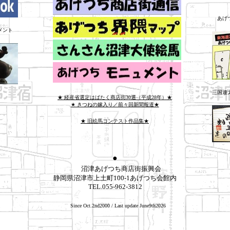
あげ
メント
三国連
★ 経産省選定はばたく商店街30選（平成28年）★
★ きつねの嫁入り／前々回新聞報道★
★ 旧絵馬コンテスト作品集★
●
沼津あげつち商店街振興会
静岡県沼津市上土町100-1あげつち会館内
TEL.055-962-3812
Since Oct.2nd2000 / Last update June9th2026