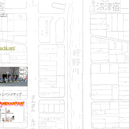
ンク>
suchi.net/
っこバッジマップ