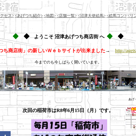
アクセス>
<あげつち紹介>
<地図>
<店舗一覧>
<沼津大使絵馬>
<絵馬コン>
<リ
◆
◆
◆
◆
◆
◆
◆
◆
ようこそ
沼津あげつち商店街
へ
つち商店街」の新しいＷｅｂサイトが出来ました
→
http://aget
今までのも今しばらく開いています。
あげ
次回の稲荷市はR8年6月15日（月）です。