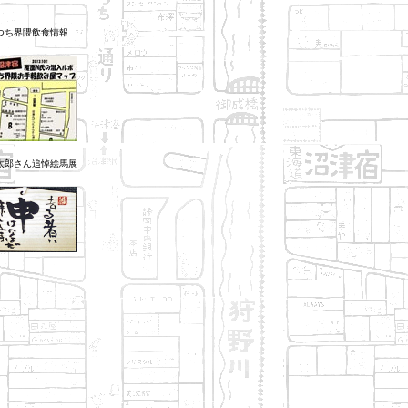
つち界隈飲食情報
太郎さん追悼絵馬展