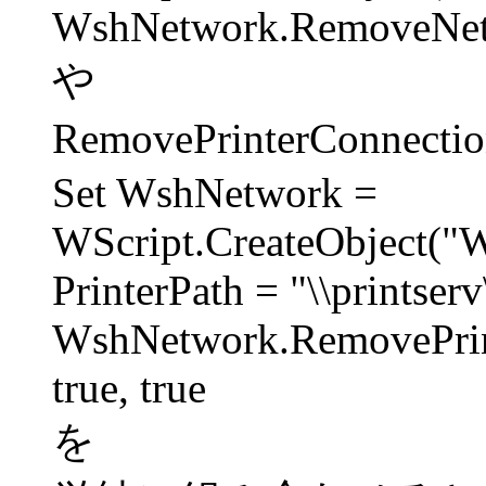
WshNetwork.RemoveNet
や
RemovePrinterConne
Set WshNetwork =
WScript.CreateObject("
PrinterPath = "\\printser
WshNetwork.RemovePrint
true, true
を