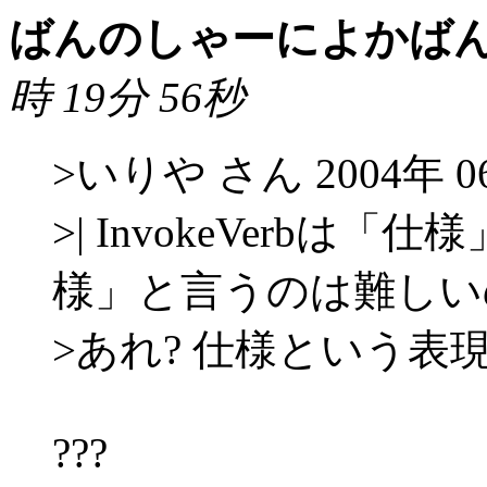
ばんのしゃーによかば
時 19分 56秒
>いりや さん 2004年 06
>| InvokeVerb
様」と言うのは難しい
>あれ? 仕様という表
???