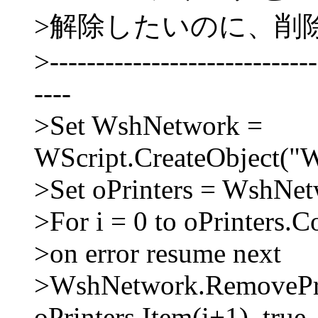
>解除したいのに、削
>-----------------------------
----
>Set WshNetwork =
WScript.CreateObject("
>Set oPrinters = WshNe
>For i = 0 to oPrinters.C
>on error resume next
>WshNetwork.RemovePri
oPrinters.Item(i+1), true,