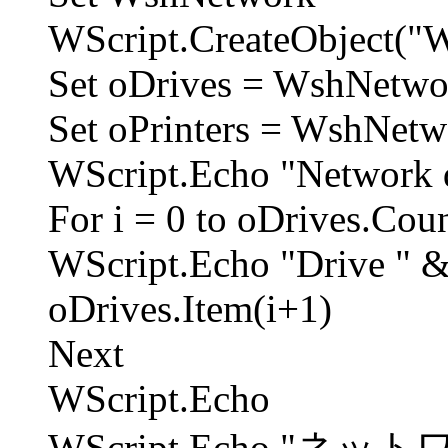
WScript.CreateObject("
Set oDrives = WshNetw
Set oPrinters = WshNet
WScript.Echo "Network 
For i = 0 to oDrives.Coun
WScript.Echo "Drive " &
oDrives.Item(i+1)
Next
WScript.Echo
WScript.Echo "ネ