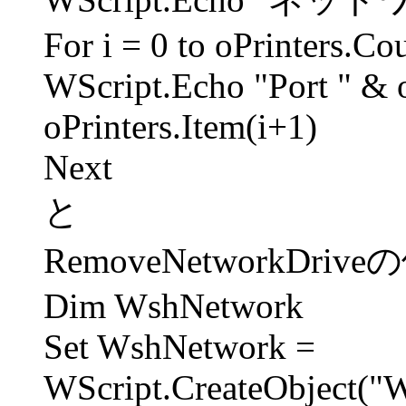
For i = 0 to oPrinters.Co
WScript.Echo "Port " & o
oPrinters.Item(i+1)
Next
と
RemoveNetworkDriv
Dim WshNetwork
Set WshNetwork =
WScript.CreateObject("