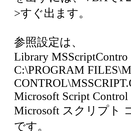
>すぐ出ます。
参照設定は、
Library MSScriptContro
C:\PROGRAM FILES\M
CONTROL\MSSCRIPT
Microsoft Script Control
Microsoft スクリプト 
です。