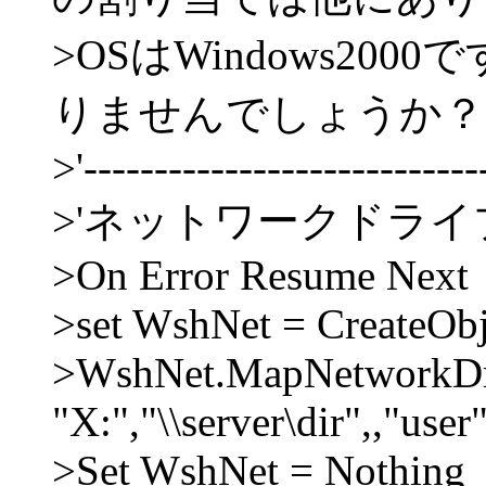
>OSはWindows20
りませんでしょうか？
>'----------------------------
>'ネットワークドラ
>On Error Resume Next
>set WshNet = CreateObj
>WshNet.MapNetworkDr
"X:","\\server\dir",,"user
>Set WshNet = Nothing