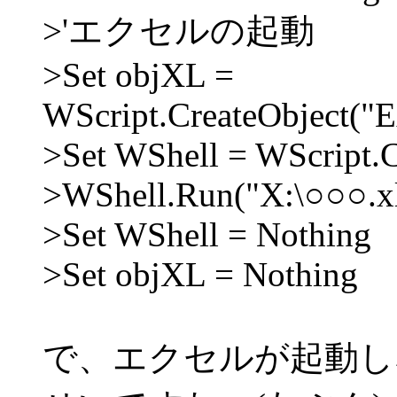
>'エクセルの起動
>Set objXL =
WScript.CreateObject("E
>Set WShell = WScript.C
>WShell.Run("X:\○○○.xl
>Set WShell = Nothing
>Set objXL = Nothing
で、エクセルが起動し