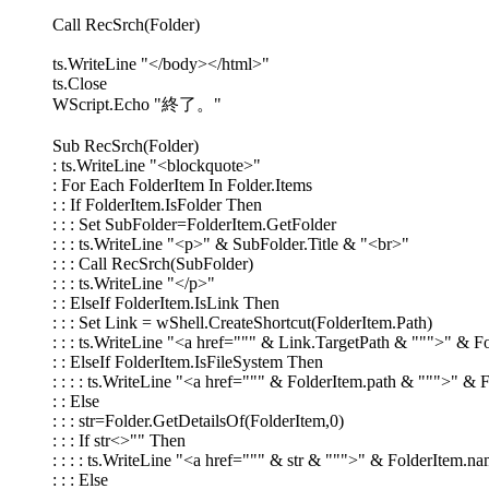
Call RecSrch(Folder)
ts.WriteLine "</body></html>"
ts.Close
WScript.Echo "終了。"
Sub RecSrch(Folder)
: ts.WriteLine "<blockquote>"
: For Each FolderItem In Folder.Items
: : If FolderItem.IsFolder Then
: : : Set SubFolder=FolderItem.GetFolder
: : : ts.WriteLine "<p>" & SubFolder.Title & "<br>"
: : : Call RecSrch(SubFolder)
: : : ts.WriteLine "</p>"
: : ElseIf FolderItem.IsLink Then
: : : Set Link = wShell.CreateShortcut(FolderItem.Path)
: : : ts.WriteLine "<a href=""" & Link.TargetPath & """>" &
: : ElseIf FolderItem.IsFileSystem Then
: : : : ts.WriteLine "<a href=""" & FolderItem.path & """>" 
: : Else
: : : str=Folder.GetDetailsOf(FolderItem,0)
: : : If str<>"" Then
: : : : ts.WriteLine "<a href=""" & str & """>" & FolderItem.
: : : Else