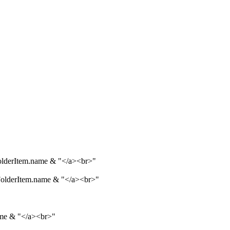
 FolderItem.name & "</a><br>"
& FolderItem.name & "</a><br>"
name & "</a><br>"