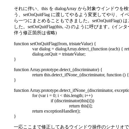
それに伴い、this を dialogArray から対象ウインド
う、setOnQuitFlag に渡してやるよう変更してやり
ら一つにまとめることもできました。setOnQuitFlag(
した。setOnQuitFlag(this, -2) のように呼びます。
伴う修正箇所は省略)
function setOnQuitFlag(from, tristateValue) {
var dialog = dialogArray.detect_(function (each) { retu
dialog.onQuit = tristateValue;
}
function Array.prototype.detect_(discriminator) {
return this.detect_ifNone_(discriminator, function () { thr
}
function Array.prototype.detect_ifNone_(discriminator, except
for (var i = 0; i < this.length; i++)
if (discriminator(this[i]))
return this[i];
return exceptionHandler();
}
一応ここまで修正してあるウインドウ操作のシナリオで