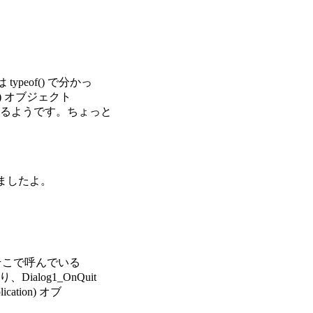
ypeof() で分かっ
tion) オブジェクト
いるようです。ちょっと
れましたよ。
くてそこで呼んでいる
Dialog1_OnQuit
ication) オブ