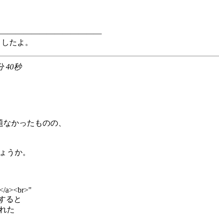
―――――――――――――
ましたよ。
分 40秒
は問題なかったものの、
うでしょうか。
 "</a><br>"
tすると
された