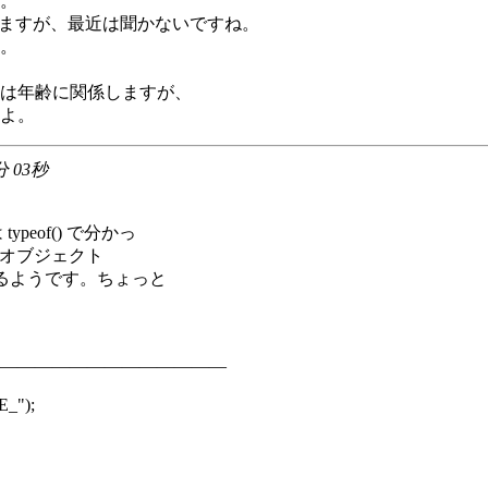
。
りますが、最近は聞かないですね。
。
は年齢に関係しますが、
よ。
分 03秒
peof() で分かっ
ion) オブジェクト
るようです。ちょっと
―――――――――――――
E_");