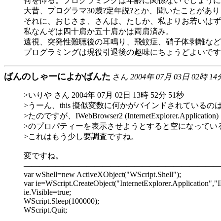
何を仰る。プログラミングは年齢に関係ないでしょうに
大昔、プログラマ30歳?定年説?とか、聞いたことがあ
それに、おじさま、さんは、たしか、私よりお若いはず
私なんぞは四十肩か五十肩かは両肩済み。
遠視、突発性難聴後の耳鳴り、飛蚊症、硝子体剥離など
プログラミングは現役引退後の趣味にちょうどよいです
ばんのしゃーによかばんた
さん
2004年 07月 03日 02時 14
>いりや さん 2004年 07月 02日 13時 52分 51秒
>うーん、this 擬似変数に何かがバインドされているのは ty
>たのですが、IWebBrowser2 (InternetExplorer.Applicat
>のプロパティーを表示させようとすると空になってい
>これはもう少し要調査ですね。
変ですね。
―――――――――――――――――――――――――
var wShell=new ActiveXObject("WScript.Shell");
var ie=WScript.CreateObject("InternetExplorer.Application","I
ie.Visible=true;
WScript.Sleep(100000);
WScript.Quit;