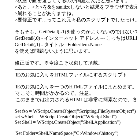
>状態で値を返してくるのが問題なんだと思います。
>あと、>と<を&をsanitizeしないと結果をブラウザで
>崩れることがありますね。
>要修正です…ってこれ元々私のスクリプトでしたっけ
そもそも、GetDetail(,-1)を使うのがよくないのでは
GetDetail(,0) - インターネット アドレス --- こっちはU
GetDetail(,1) - タイトル =FolderItem.Name
を使えば問題ないように思います。
修正版です。※今度こそ収束して頂戴。
―――――――――――――――――――――――――
'IEのお気に入りをHTMLファイルにするスクリプト
'IEのお気に入りを一つのHTMLファイルにまとめます。
'そこそこ時間がかかるので、注意。
'このままでは出力されるHTMLは非常に簡素なので、各
Set fso = WScript.CreateObject("Scripting.FileSystemObject")
set wShell = WScript.CreateObject("WScript.Shell")
Set Shell = WScript.CreateObject("Shell.Application")
'Set Folder=Shell.NameSpace("C:\Windows\history")