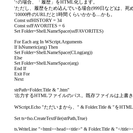
'↑の場合、「履歴」をHTML化します。
'ただし、履歴をため込んでいる場合(999日など)は、
'10000件のURLだと1時間くらいかかる…かも。
Const ssfHISTORY = 34
Const ssfFAVORITES = 6
Set Folder=Shell.NameSpace(ssfFAVORITES)
For Each arg In WScript.Arguments
If IsNumeric(arg) Then
Set Folder=Shell.NameSpace(CLng(arg))
Else
Set Folder=Shell.NameSpace(arg)
End If
Exit For
Next
strPath=Folder.Title & ".htm"
'出力するHTMLファイルのパス。既存ファイルは上書
WScript.Echo "ただいまから、" & Folder.Title & "をHT
Set ts=fso.CreateTextFile(strPath,True)
ts.WriteLine "<html><head><title>" & Folder.Title & "</titl