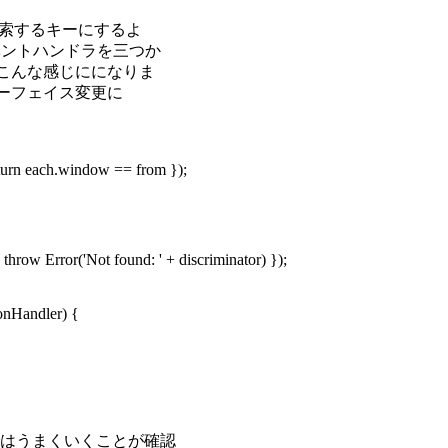
ウを検索するキーにするよ
、イベントハンドラを三つか
) はこんな感じにになりま
(インターフェイス変更に
rn each.window == from });
ow Error('Not found: ' + discriminator) });
ionHandler) {
はうまくいくことが確認