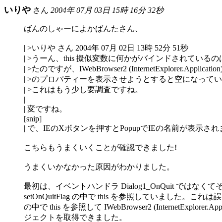
いりや
さん
2004年 07月 03日 15時 16分 32秒
ばんのしゃーによかばんたさん、
| >いりや さん 2004年 07月 02日 13時 52分 51秒
| >うーん、this 擬似変数に何かがバインドされているのは t
| >たのですが、IWebBrowser2 (InternetExplorer.Applica
| >のプロパティーを表示させようとすると空になって
| >これはもう少し要調査ですね。
|
| 変ですね。
[snip]
| で、IEのXボタンを押すとPopupでIEの名前が表示さ
こちらもうまくいくことが確認できました!
うまくいかなかった原因がわかりました。
最初は、イベントハンドラ Dialog1_OnQuit ではな
setOnQuitFlag の中で this を参照していました。これは誤り、
の中で this を参照して IWebBrowser2 (InternetExplorer.Appl
ジェクトを取得できました。