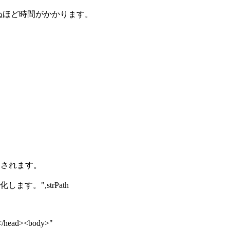
死ぬほど時間がかかります。
きされます。
ML化します。",strPath
e></head><body>"