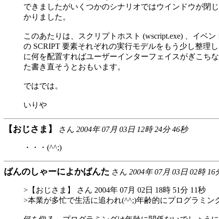
できましたがいくつかのシナリオではウインドウが閉じ
かりました。
このあたりは、スクリプトホスト (wscript.exe) 、イベ
の SCRIPT 要素それぞれの実行モデルをもう少し整
に何を配置すればユーザーインターフェイスがぎこちな
た書き直そうとおもいます。
ではでは。
いりや
【おじさま】
さん
2004年 07月 03日 12時 24分 46秒
・・・(^^;)
ばんのしゃーによかばんた
さん
2004年 07月 03日 02時 16
>【おじさま】 さん 2004年 07月 02日 18時 51分 11秒
>本業が多忙で生活に追われ(^^;)年齢的にプログラミ