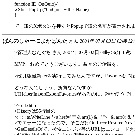
function IE_OnQuit(){
wShell.PopUp("OnQuit" + this.Name);
}
―――――――――――――――――――――――――
で、IEのXボタンを押すとPopupでIEの名前が表示され
ばんのしゃーによかばんた
さん
2004年 07月 03日 02時 12
>管理人むたぐち さん 2004年 07月 02日 08時 56分 15秒
MVP、おめでとうございます。益々のご活躍を。
>改良版最新verを実行してみたんですが、Favorites
どうなんでしょう。折角なんですが、
UIHelper.ImportExportFavoritesがあるのに、誰か使
>> url2htm
>Historyは55行目の
>: : : : ts.WriteLine "<a href=""" & arr(1) & """>" & arr(0) &
>でエラーになったので、そこだけOn Error Resume Nex
>GetDetailsOfで、検索エンジン等のURLはエンコード