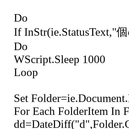
Do
If InStr(ie.StatusTe
Do
WScript.Sleep 1000
Loop
Set Folder=ie.Document.
For Each FolderItem In F
dd=DateDiff("d",Folder.G