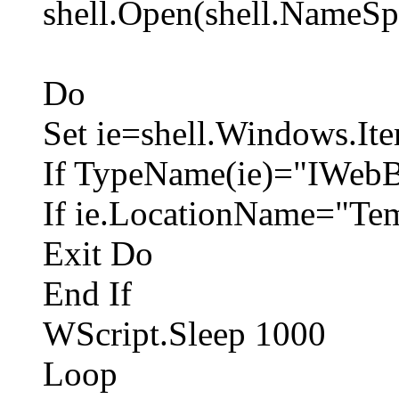
shell.Open(shell.NameSpa
Do
Set ie=shell.Windows.It
If TypeName(ie)="IWeb
If ie.LocationName="Tem
Exit Do
End If
WScript.Sleep 1000
Loop