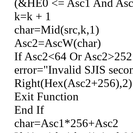
(&HE0 <= Asc1 And As
k=k + 1
char=Mid(src,k,1)
Asc2=AscW(char)
If Asc2<64 Or Asc2>252
error="Invalid SJIS secon
Right(Hex(Asc2+256),2)
Exit Function
End If
char=Asc1*256+Asc2