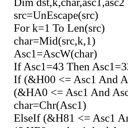
Dim dst,k,char,asc1,asc2
src=UnEscape(src)
For k=1 To Len(src)
char=Mid(src,k,1)
Asc1=AscW(char)
If Asc1=43 Then Asc1=3
If (&H00 <= Asc1 And A
(&HA0 <= Asc1 And As
char=Chr(Asc1)
ElseIf (&H81 <= Asc1 A