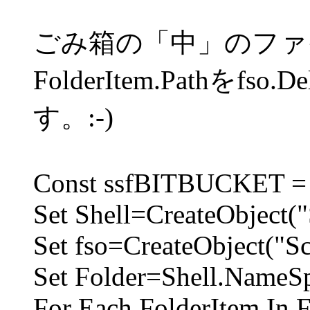
ごみ箱の「中」のファ
FolderItem.Pathをfs
す。:-)
Const ssfBITBUCKET =
Set Shell=CreateObject("
Set fso=CreateObject("Sc
Set Folder=Shell.Name
For Each FolderItem In F