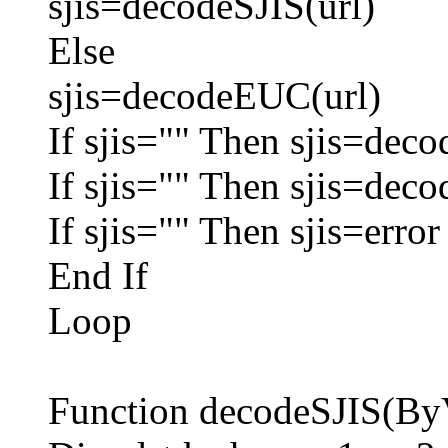
sjis=decodeSJIS(url)
Else
sjis=decodeEUC(url)
If sjis="" Then sjis=deco
If sjis="" Then sjis=dec
If sjis="" Then sjis=error
End If
Loop
Function decodeSJIS(ByV