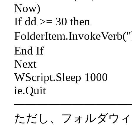
Now)
If dd >= 30 then
FolderItem.InvokeVerb
End If
Next
WScript.Sleep 1000
ie.Quit
――――――――――
ただし、フォルダウィ