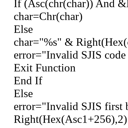
If (Asc(chr(char)) And
char=Chr(char)
Else
char="%s" & Right(Hex(
error="Invalid SJIS code 
Exit Function
End If
Else
error="Invalid SJIS first 
Right(Hex(Asc1+256),2)