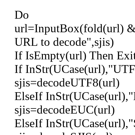
Do
url=InputBox(fold(url) 
URL to decode",sjis)
If IsEmpty(url) Then Exi
If InStr(UCase(url),"UT
sjis=decodeUTF8(url)
ElseIf InStr(UCase(url)
sjis=decodeEUC(url)
ElseIf InStr(UCase(url)