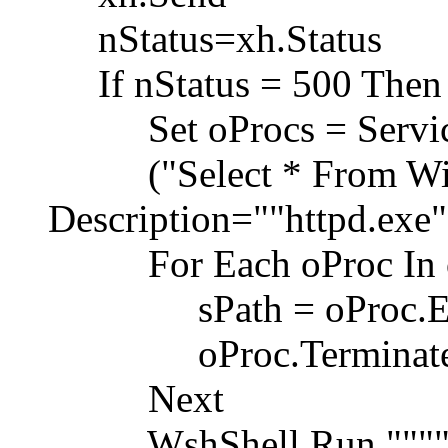
nStatus=xh.Status
If nStatus = 500 Then
Set oProcs = Servic
("Select * From Win
Description=""httpd.exe"
For Each oProc In o
sPath = oProc.Exe
oProc.Terminat
Next
WshShell.Run """" &