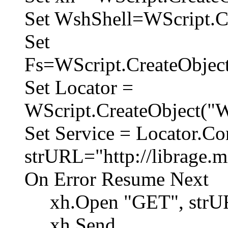
Set WshShell=WScript.Cr
Set
Fs=WScript.CreateObject
Set Locator =
WScript.CreateObject(
Set Service = Locator.Co
strURL="http://librage.
On Error Resume Next
xh.Open "GET", strUR
xh.Send