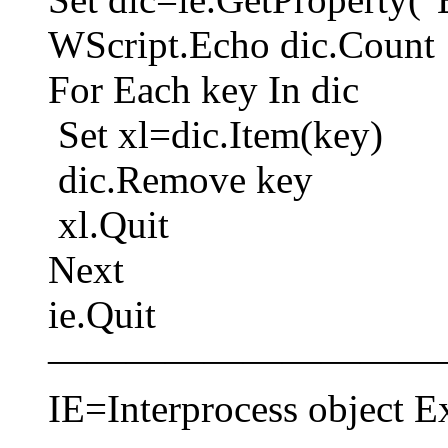
WScript.Echo dic.Count
For Each key In dic
Set xl=dic.Item(key)
dic.Remove key
xl.Quit
Next
ie.Quit
――――――――――
IE=Interprocess obje