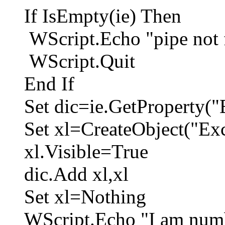
If IsEmpty(ie) Then
WScript.Echo "pipe not 
WScript.Quit
End If
Set dic=ie.GetProperty("
Set xl=CreateObject("Exc
xl.Visible=True
dic.Add xl,xl
Set xl=Nothing
WScript.Echo "I am num