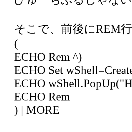
そこで、前後にREM
(
ECHO Rem ^)
ECHO Set wShell=Create
ECHO wShell.PopUp("
ECHO Rem
) | MORE