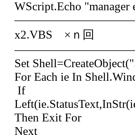
WScript.Echo "manager 
――――――――――
x2.VBS ×ｎ回
――――――――――
Set Shell=CreateObject("
For Each ie In Shell.Wi
If
Left(ie.StatusText,InStr
Then Exit For
Next