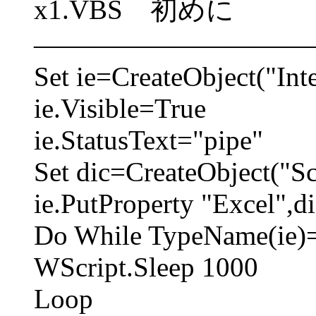
x1.VBS 初めに
――――――――――
Set ie=CreateObject("Int
ie.Visible=True
ie.StatusText="pipe"
Set dic=CreateObject("Sc
ie.PutProperty "Excel",di
Do While TypeName(ie)
WScript.Sleep 1000
Loop