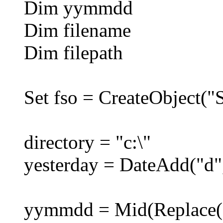
Dim yymmdd
Dim filename
Dim filepath
Set fso = CreateObject("
directory = "c:\"
yesterday = DateAdd("d"
yymmdd = Mid(Replace(F