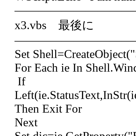
――――――――――
x3.vbs 最後に
――――――――――
Set Shell=CreateObject("
For Each ie In Shell.Wi
If
Left(ie.StatusText,InStr
Then Exit For
Next
Set dic=ie.GetProperty("