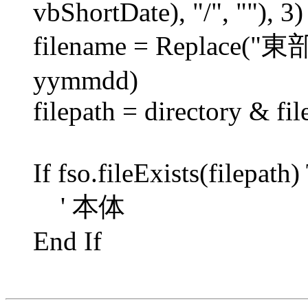
vbShortDate), "/", ""), 3)
filename = Replace("
yymmdd)
filepath = directory & fi
If fso.fileExists(filepath
' 本体
End If