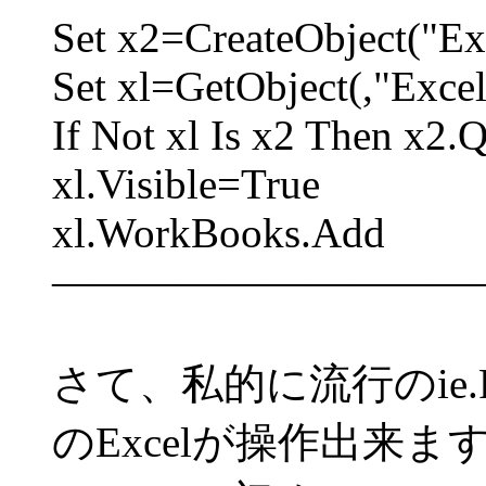
Set x2=CreateObject("Ex
Set xl=GetObject(,"Excel
If Not xl Is x2 Then x2.Q
xl.Visible=True
xl.WorkBooks.Add
――――――――――
さて、私的に流行のie.P
のExcelが操作出来ま