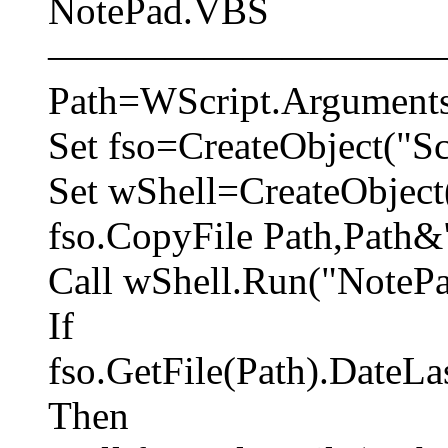
NotePad.VBS
――――――――――
Path=WScript.Arguments
Set fso=CreateObject("Sc
Set wShell=CreateObject
fso.CopyFile Path,Path
Call wShell.Run("NoteP
If
fso.GetFile(Path).DateL
Then