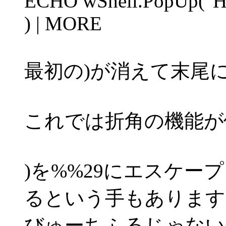
ECHO wShell.PopUp("
) | MORE
最初の)が消えて末尾
これでは折角の機能が使えま
)を%%29にエスケープし
るという手もあります
びゅーちふるじゃない