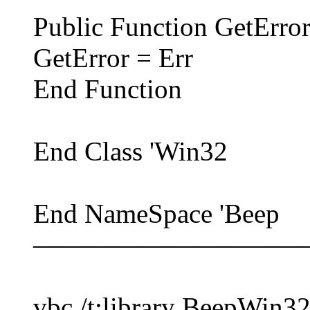
Public Function GetError
GetError = Err
End Function
End Class 'Win32
End NameSpace 'Beep
――――――――――
vbc /t:library BeepWin3