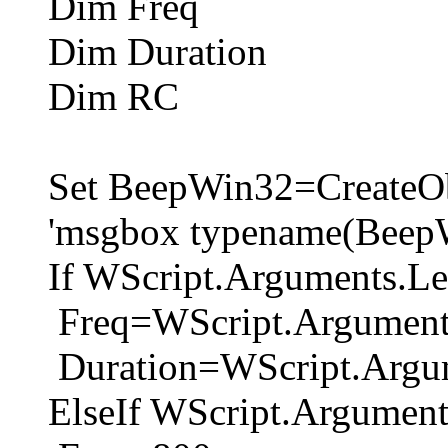
Dim Freq
Dim Duration
Dim RC
Set BeepWin32=CreateOb
'msgbox typename(Beep
If WScript.Arguments.L
Freq=WScript.Argument
Duration=WScript.Argu
ElseIf WScript.Argumen