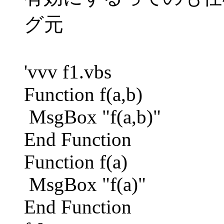
グ元
'vvv f1.vbs
Function f(a,b)
MsgBox "f(a,b)"
End Function
Function f(a)
MsgBox "f(a)"
End Function