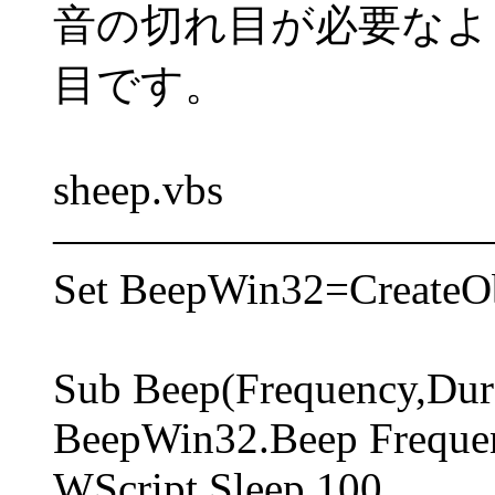
音の切れ目が必要なよ
目です。
sheep.vbs
――――――――――
Set BeepWin32=CreateOb
Sub Beep(Frequency,Dur
BeepWin32.Beep Frequen
WScript.Sleep 100