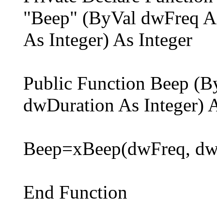
"Beep" (ByVal dwFreq As
As Integer) As Integer
Public Function Beep (B
dwDuration As Integer) A
Beep=xBeep(dwFreq, dw
End Function