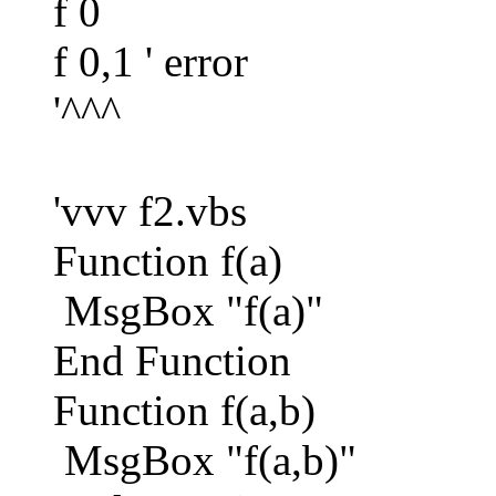
f 0
f 0,1 ' error
'^^^
'vvv f2.vbs
Function f(a)
MsgBox "f(a)"
End Function
Function f(a,b)
MsgBox "f(a,b)"