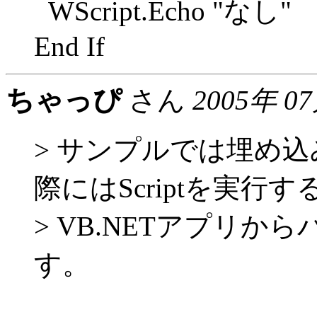
WScript.Echo "なし"
End If
ちゃっぴ
さん
2005年 0
> サンプルでは埋め
際にはScriptを実行す
> VB.NETアプリ
す。