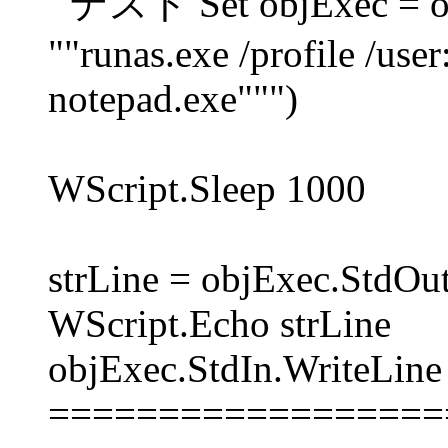
'''テスト Set objExec = ob
""runas.exe /profile /us
notepad.exe""")
WScript.Sleep 1000
strLine = objExec.StdOu
WScript.Echo strLine
objExec.StdIn.WriteLine
==================