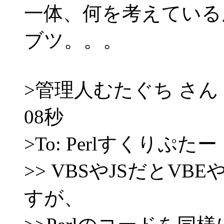
一体、何を考えている
ブツ。。。
>管理人むたぐち さん 200
08秒
>To: Perlすくりぷたー
>> VBSやJSだとV
すが、