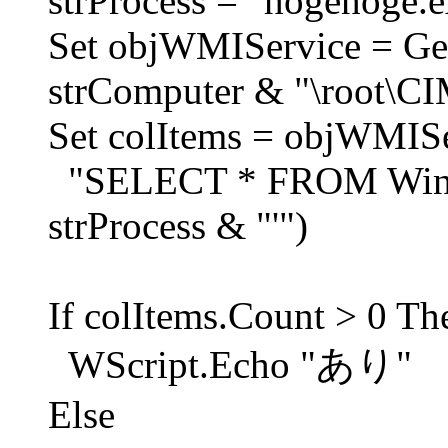
strProcess = "hogehoge.e
Set objWMIService = Ge
strComputer & "\root\C
Set colItems = objWMIS
"SELECT * FROM Win3
strProcess & "'")
If colItems.Count > 0 Th
WScript.Echo "あり"
Else