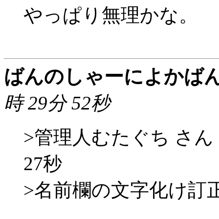
やっぱり無理かな。
ばんのしゃーによかば
時 29分 52秒
>管理人むたぐち さん 200
27秒
>名前欄の文字化け訂