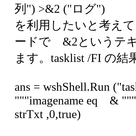
列") >&2 ("ログ")
を利用したいと考えて
ードで &2というテ
ます。tasklist /F
ans = wshShell.Run ("task
"""imagename eq & """
strTxt ,0,true)