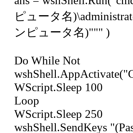
ans = wshShell.Run("cm
ピュータ名)\administra
ンピュータ名)""" )
Do While Not
wshShell.AppActivate(
WScript.Sleep 100
Loop
WScript.Sleep 250
wshShell.SendKeys "(P