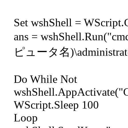
Set wshShell = WScript.
ans = wshShell.Run("cm
ピュータ名)\administrator
Do While Not
wshShell.AppActivate(
WScript.Sleep 100
Loop