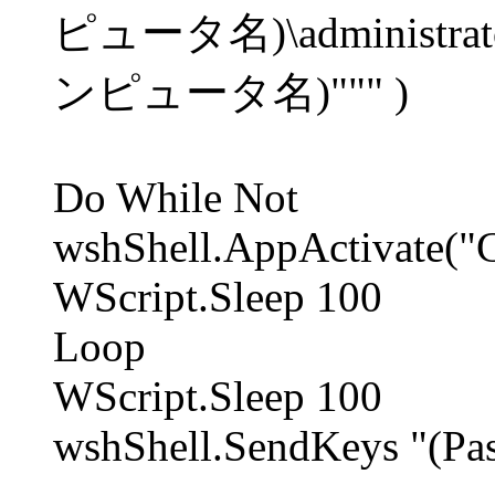
ピュータ名)\administra
ンピュータ名)""" )
Do While Not
wshShell.AppActivate(
WScript.Sleep 100
Loop
WScript.Sleep 100
wshShell.SendKeys "(P