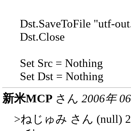
Dst.SaveToFile "utf-out
Dst.Close
Set Src = Nothing
Set Dst = Nothing
新米MCP
さん
2006年 0
>ねじゅみ さん (null) 2