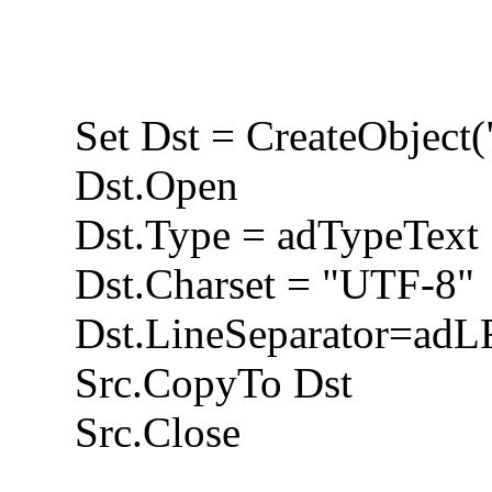
Set Dst = CreateObjec
Dst.Open
Dst.Type = adTypeText
Dst.Charset = "UTF-8"
Dst.LineSeparator=adL
Src.CopyTo Dst
Src.Close