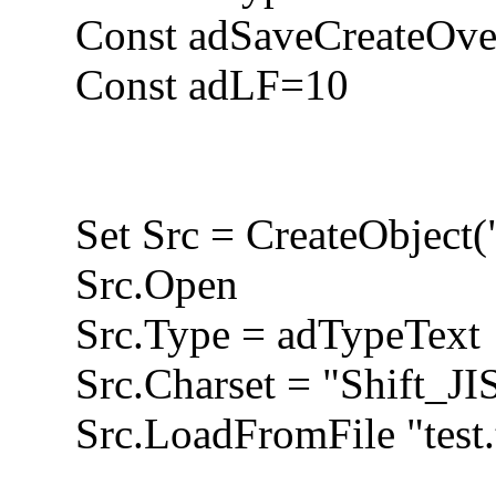
Const adSaveCreateOver
Const adLF=10
Set Src = CreateObjec
Src.Open
Src.Type = adTypeText
Src.Charset = "Shift_JI
Src.LoadFromFile "test.