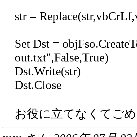
str = Replace(str,vbCrLf
Set Dst = objFso.CreateTe
out.txt",False,True)
Dst.Write(str)
Dst.Close
お役に立てなくてごめんな