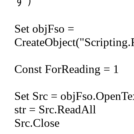
す）
Set objFso =
CreateObject("Scripting.
Const ForReading = 1
Set Src = objFso.OpenTex
str = Src.ReadAll
Src.Close