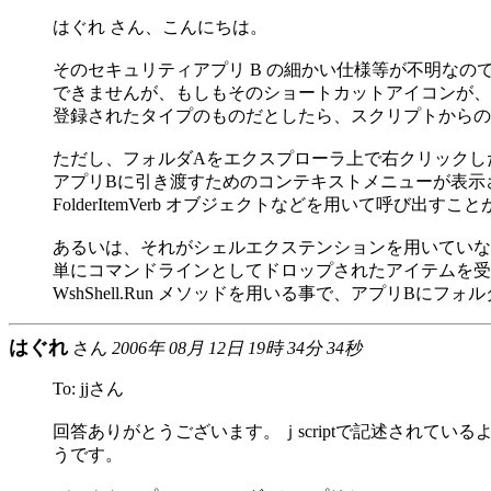
はぐれ さん、こんにちは。
そのセキュリティアプリ B の細かい仕様等が不明なの
できませんが、もしもそのショートカットアイコンが、
登録されたタイプのものだとしたら、スクリプトからの
ただし、フォルダAをエクスプローラ上で右クリックし
アプリBに引き渡すためのコンテキストメニューが表示
FolderItemVerb オブジェクトなどを用いて呼び出
あるいは、それがシェルエクステンションを用いていな
単にコマンドラインとしてドロップされたアイテムを受
WshShell.Run メソッドを用いる事で、アプリBに
はぐれ
さん
2006年 08月 12日 19時 34分 34秒
To: jjさん
回答ありがとうございます。ｊscriptで記述されて
うです。