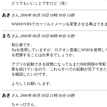
どうでもいいことですけど（笑）
あき
さん
2006年 08月 19日 19時 39分 13秒
WSHやVBSでカーソルイメージを変更させる事はでき
まろ
さん
2006年 08月 19日 08時 49分 32秒
初心者です。
Xpを使用していますが、ログオン直後にWSHを使用し
を把握することは出来るでしょうか。
アプリが起動できる状態になってもまだIME関係や常
業を続けているので、これらすべての起動が完了できた
を確認したいのです。
よろしくお願いします。
あき
さん
2006年 08月 18日 21時 56分 10秒
ちゃっぴさん、