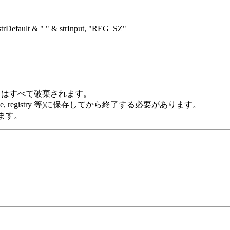
fault & " " & strInput, "REG_SZ"
ta はすべて破棄されます。
, registry 等)に保存してから終了する必要があります。
います。