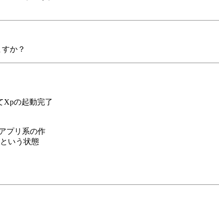
ますか？
てXpの起動完了
駐アプリ系の作
という状態