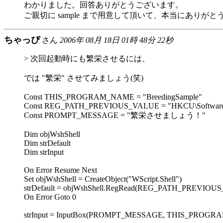
わかりました。回答ありがとうございます。
ご親切に sample まで用意して頂いて、本当にありが
ちゃっぴ
さん
2006年 08月 18日 01時 48分 22秒
> 次回起動時にも繁栄させるには、
では "繁栄" させてみましょう(笑)
Const THIS_PROGRAM_NAME = "BreedingSample"
Const REG_PATH_PREVIOUS_VALUE = "HKCU\Software\Tya
Const PROMPT_MESSAGE = "繁栄させましょう！"
Dim objWshShell
Dim strDefault
Dim strInput
On Error Resume Next
Set objWshShell = CreateObject("WScript.Shell")
strDefault = objWshShell.RegRead(REG_PATH_PREVIOU
On Error Goto 0
strInput = InputBox(PROMPT_MESSAGE, THIS_PROGRAM