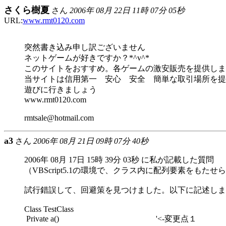
さくら樹夏
さん
2006年 08月 22日 11時 07分 05秒
URL:
www.rmt0120.com
突然書き込み申し訳ございません
ネットゲームが好きですか？*^v^*
このサイトをおすすめ。各ゲームの激安販売を提供しま
当サイトは信用第一 安心 安全 簡単な取引場所を提
遊びに行きましょう
www.rmt0120.com
rmtsale@hotmail.com
a3
さん
2006年 08月 21日 09時 07分 40秒
2006年 08月 17日 15時 39分 03秒 に私が記載した質問
（VBScript5.1の環境で、クラス内に配列要素をもた
試行錯誤して、回避策を見つけました。以下に記述しま
Class TestClass
Private a() '<-変更点１