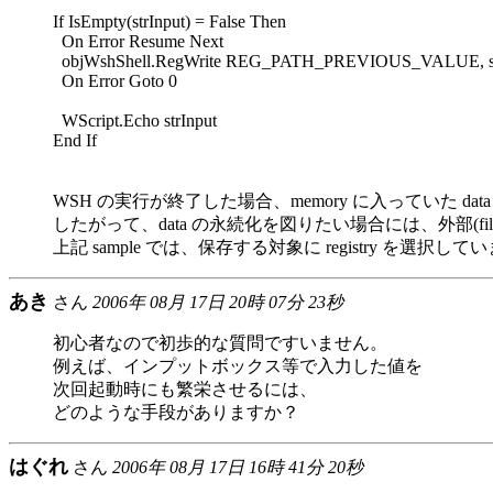
If IsEmpty(strInput) = False Then
On Error Resume Next
objWshShell.RegWrite REG_PATH_PREVIOUS_VALUE, strDe
On Error Goto 0
WScript.Echo strInput
End If
WSH の実行が終了した場合、memory に入っていた da
したがって、data の永続化を図りたい場合には、外部(file
上記 sample では、保存する対象に registry を選択して
あき
さん
2006年 08月 17日 20時 07分 23秒
初心者なので初歩的な質問ですいません。
例えば、インプットボックス等で入力した値を
次回起動時にも繁栄させるには、
どのような手段がありますか？
はぐれ
さん
2006年 08月 17日 16時 41分 20秒