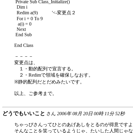
Private Sub Class_Initialize()
Dim i
Redim a(9) '<-変更点２
For i = 0 To 9
a(i) = 0
Next
End Sub
End Class
－－－－
変更点は、
１・動的配列で宣言する。
２・Redimで領域を確保しなおす。
※静的配列だとだめみたいです。
以上、ご参考まで。
どうでもいいこと
さん
2006年 08月 20日 00時 11分 52秒
ちゃっぴさんってひとのあげあしをとるのが得意ですよ
そんなことを笑っているようじゃ、たいした人間じゃな