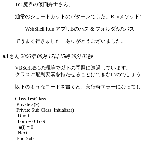
To: 魔界の仮面弁士さん、
通常のショートカットのパターンでした。Runメソッ
WshShell.Run アプリBのパス & フォルダAのパス
でうまく行きました。ありがとうございました。
a3
さん
2006年 08月 17日 15時 39分 03秒
VBScript5.1の環境で以下の問題に遭遇しています。
クラスに配列要素を持たせることはできないのでしょう
以下のようなコードを書くと、実行時エラーになってし
Class TestClass
Private a(9)
Private Sub Class_Initialize()
Dim i
For i = 0 To 9
a(i) = 0
Next
End Sub