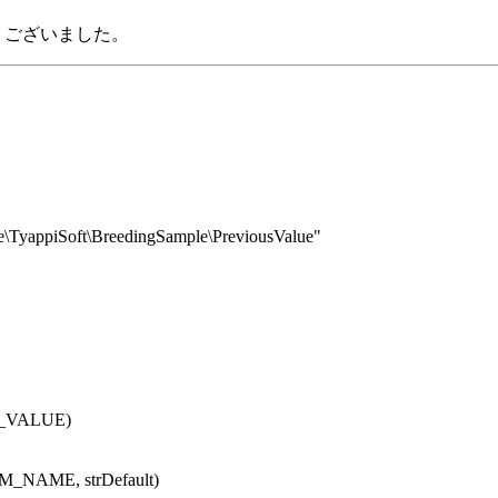
とうございました。
ppiSoft\BreedingSample\PreviousValue"
S_VALUE)
_NAME, strDefault)