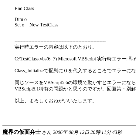
End Class
Dim o
Set o = New TestClass
------------------------------------------------------------
実行時エラーの内容は以下のとおり。
C:\TestClass.vbs(6, 7) Microsoft VBScript 実行時エラ
Class_Initializeで配列に０を代入するところでエラ
同じソースをVBScript5.6の環境で動かすとエラーにな
VBScript5.1特有の問題かと思うのですが、回避策
以上、よろしくおねがいいたします。
魔界の仮面弁士
さん
2006年 08月 12日 20時 11分 43秒