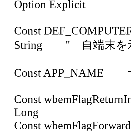
Option Explicit
Const DEF_COMPUT
String '' 自端末
Const APP_NAME = "
Const wbemFlagRetur
Long
Const wbemFlagFor