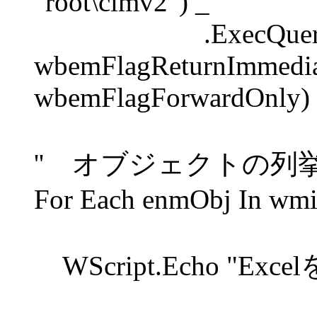
"root\cimv2") _
.ExecQuery(W
wbemFlagReturnImmedia
wbemFlagForwardOnly)
'' オブジェクトの列
For Each enmObj In wm
WScript.Echo "E