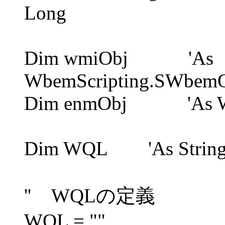
Long
Dim wmiObj 'As
WbemScripting.SWbemO
Dim enmObj 'As Wbe
Dim WQL 'As Strin
'' WQLの定義
WQL = ""