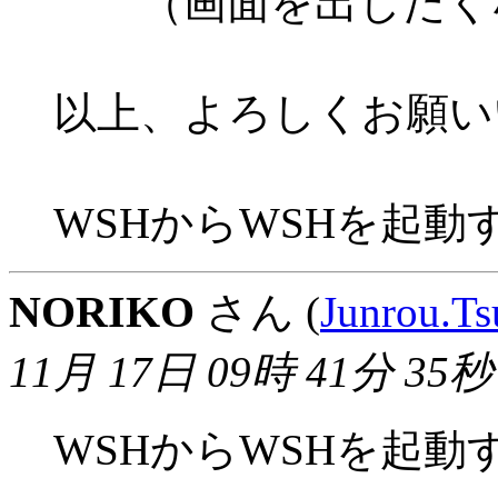
（画面を出したく
以上、よろしくお願い
WSHからWSHを起
NORIKO
さん (
Junrou.T
11月 17日 09時 41分 35秒
WSHからWSHを起