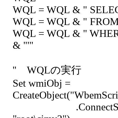
WQL = WQL & " SELEC
WQL = WQL & " FROM 
WQL = WQL & " WHER
& "'"
'' WQLの実行
Set wmiObj =
CreateObject("WbemScri
.ConnectServe