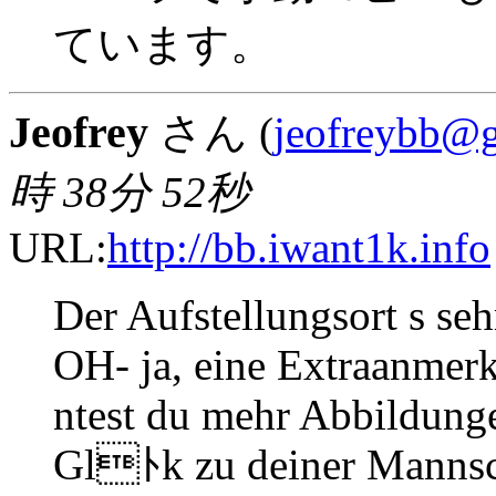
ています。
Jeofrey
さん (
jeofreybb@
時 38分 52秒
URL:
http://bb.iwant1k.info
Der Aufstellungsort s se
OH- ja, eine Extraanme
ntest du mehr Abbildunge
Glﾄk zu deiner Mannsc