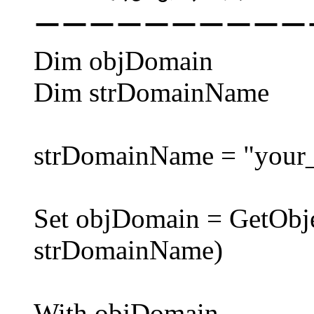
ーーーーーーーーーー
Dim objDomain
Dim strDomainName
strDomainName = "your
Set objDomain = GetObj
strDomainName)
With objDomain