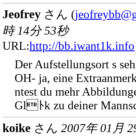
Jeofrey
さん (
jeofreybb@
時 14分 53秒
URL:
http://bb.iwant1k.info
Der Aufstellungsort s se
OH- ja, eine Extraanme
ntest du mehr Abbildunge
Glﾄk zu deiner Mannsc
koike
さん
2007年 01月 