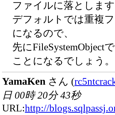
ファイルに落とします
デフォルトでは重複フ
になるので、
先にFileSystemOb
ことになるでしょう。
YamaKen
さん (
rc5ntcra
日 00時 20分 43秒
URL:
http://blogs.sqlpassj.