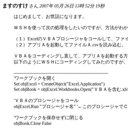
ますのすけ
さん
2007年 05月 26日 13時 52分 19秒
はじめまして、お世話になります。
ＷＳＨを使って次の処理をしたいのですが、方法がわか
（１）ExcelのＶＢＡプロシージャをコールして、ファイ
（２）アプリＡを起動してファイルＡ.csvを読み込む。
ＶＢＡをコーディングし直して、アプリＡを起動する方
以下のようにＷＳＨにコーディングしてみたのですが、E
------------------------------------------------------------------
'ワークブックを開く
Set objExcel = CreateObject("Excel.Application")
Set objBook = objExcel.Workbooks.Open("ＶＢＡを含む.xls
'ＶＢＡのプロシージャをコール
objExcel.Run "プロシージャ名" '←このプロシージ
'ワークブックを保存せずに閉じる
objBook.Close False