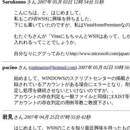
Sarukumo
さん
2007年 05月 03日 12時 54分 31秒
こんにちは。と、はじめまして。
私もこの頃WSHに興味を持ちました。
下にも書いていたのですが、私はVistaHomePremium
むたぐちさんが「VistaにもちゃんとWSHはあって、
入れれるってことでしょうか。
自分なりにググってみたりhttp://www.microsoft.c
pacino
さん (
optimamu@hotmail.com
)
2007年 05月 02日 10時 5
始めまして、WINDOWSのスクリプトセンターの掲
録されているアカウントがある場合にエラーとなり、削
定し処理を継続させないといけないのですが。。
アカウントの存在判定も一般ファイルと同様にEXIST
アカウントの存在判定の用例等教ご教授下さい。
岩見
さん
2007年 04月 25日 07時 55分 42秒
はじめまして、WSHのことを知り最近興味を持ったも