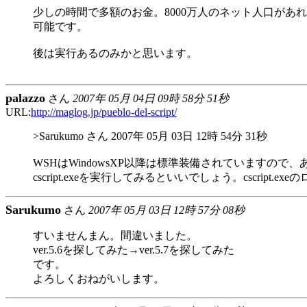
少しの時間で多額のお金。8000万人のネット人口があ
可能です。
後は実行あるのみかと思います。
palazzo
さん
2007年 05月 04日 09時 58分 51秒
URL:
http://maglog.jp/pueblo-del-script/
>Sarukumo さん 2007年 05月 03日 12時 54分 31秒
WSHはWindowsXP以降は標準装備されていますので、あるはず
cscript.exeを実行してみるといいでしょう。cscript
Sarukumo
さん
2007年 05月 03日 12時 57分 08秒
すいませんまん。間違いました。
ver.5.6を探してみた→ver.5.7を探してみた
です。
よろしくおねがいします。