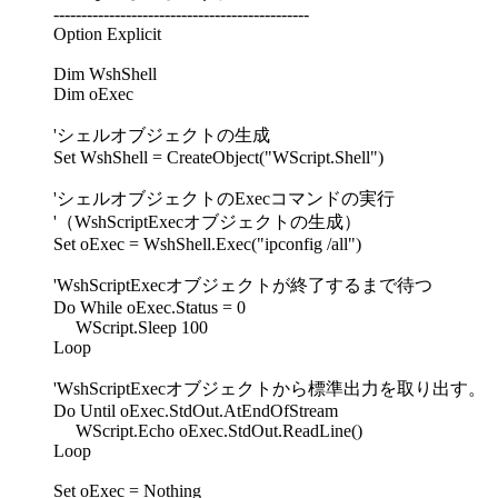
----------------------------------------------
Option Explicit
Dim WshShell
Dim oExec
'シェルオブジェクトの生成
Set WshShell = CreateObject("WScript.Shell")
'シェルオブジェクトのExecコマンドの実行
'（WshScriptExecオブジェクトの生成）
Set oExec = WshShell.Exec("ipconfig /all")
'WshScriptExecオブジェクトが終了するまで待つ
Do While oExec.Status = 0
WScript.Sleep 100
Loop
'WshScriptExecオブジェクトから標準出力を取り出す。
Do Until oExec.StdOut.AtEndOfStream
WScript.Echo oExec.StdOut.ReadLine()
Loop
Set oExec = Nothing