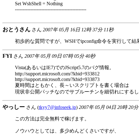
Set WshShell = Nothing
----------------------------------------------
おとうさん
さん
2007年 05月 16日 12時 37分 11秒
初歩的な質問ですが、WSHでipconfig命令を実行
FYI
さん
2007年 05月 09日 07時 05分 40秒
Vista(あるいはIE7)でのJScript5.7のバグ情報。
http://support.microsoft.com/?kbid=933812
http://support.microsoft.com/?kbid=933873
夏時間はともかく、長～いスクリプトを書く場合は
現状非公開パッチなのでサブルーチンを細切れにするし
やっしー
さん (
tkyy7@infoseek.jp
)
2007年 05月 04日 20時 20分
この方法は完全無料で稼げます。
ノウハウとしては、多少めんどくさいですが、