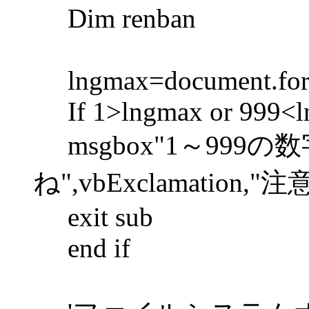
Dim renban
lngmax=document.form1
If 1>lngmax or 999<l
msgbox"1～999
ね",vbExclamation,"注意
exit sub
end if