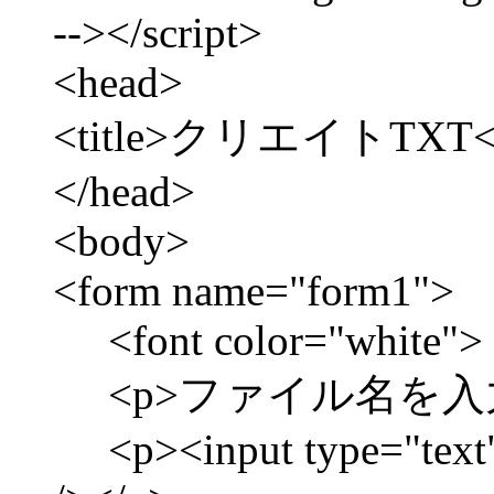
--></script>
<head>
<title>クリエイトTXT</t
</head>
<body>
<form name="form1">
<font color="white">
<p>ファイル名を入力し
<p><input type="text" 