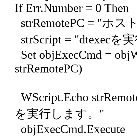
If Err.Number = 0 Then
strRemotePC = "ホス
strScript = "dtexe
Set objExecCmd = objWsh
strRemotePC)
WScript.Echo strRemote
を実行します。"
objExecCmd.Execute