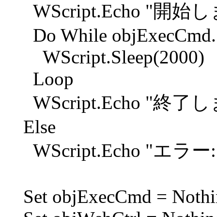
WScript.Echo "開始
Do While objExecCmd.S
WScript.Sleep(2000)
Loop
WScript.Echo "終
Else
WScript.Echo "エラー: " 
Set objExecCmd = Noth