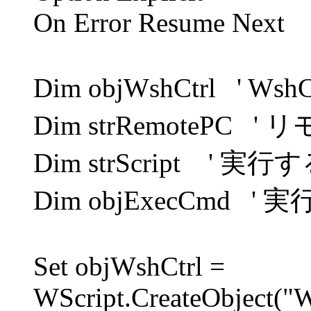
On Error Resume Next
Dim objWshCtrl ' W
Dim strRemoteP
Dim strScript 
Dim objExecCmd 
Set objWshCtrl =
WScript.CreateObject("W