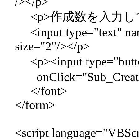
/></p>
<p>作成数を入力して
<input type="text" nam
size="2"/></p>
<p><input type="but
onClick="Sub_CreateF
</font>
</form>
<script language="VBScr