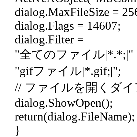
dialog.MaxFileSize = 25
dialog.Flags = 14607;
dialog.Filter =
"全てのファイル|*.*;|" 
"gifファイル|*.gif;|";
// ファイルを開くダ
dialog.ShowOpen();
return(dialog.FileName);
}