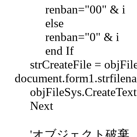
renban="00" & i
else
renban="0" & i
end If
strCreateFile = objFile
document.form1.strfilena
objFileSys.CreateTextFi
Next
'オブジェクト破棄