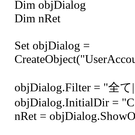
Dim objDialog
Dim nRet
Set objDialog =
CreateObject("UserAcc
objDialog.Filter = "全
objDialog.InitialDir = "C
nRet = objDialog.Show