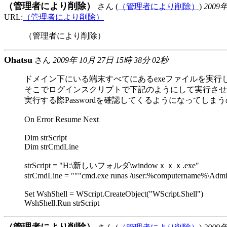
（管理者により削除）
さん (
（管理者により削除）
)
2009年
URL:
（管理者により削除）
（管理者により削除）
Ohatsu
さん
2009年 10月 27日 15時 38分 02秒
ドメイン下にいる端末すべてにあるexeファイルを実
そこでログインスクリプトで下記のようにして実行させよう
実行する際Passwordを確認してくるようになってしま
On Error Resume Next
Dim strScript
Dim strCmdLine
strScript = "H:\新しいフォルダ\windowｘｘｘ.exe"
strCmdLine = """cmd.exe runas /user:%computername%\Adminis
Set WshShell = WScript.CreateObject("WScript.Shell")
WshShell.Run strScript