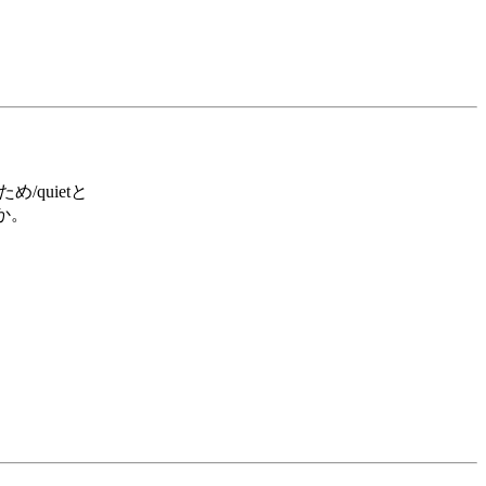
quietと
か。