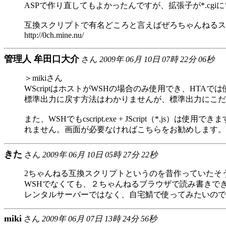
ASPで作り直してもよかったんですが、拡張子が*.cgiに
互換スクリプトで有名どころと言えばぜろちゃんねるスク
http://0ch.mine.nu/
管理人 牟田口大介
さん
2009年 06月 10日 07時 22分 06秒
＞mikiさん
WScriptはホストがWSHの場合のみ使用でき、HTAで
標準出力に戻す方法はわかりませんが、標準出力にこだ
また、WSHでもcscript.exe + JScript（*.js）
れません。画面が必要なければこちらをお勧めします。
きた
さん
2009年 06月 10日 05時 27分 22秒
2ちゃんねる互換スクリプトというのを昔作っていたそ
WSHでなくても、２ちゃんねるブラウザで読み書きで
レンタルサーバーではなく、自宅鯖で使ってみたいので
miki
さん
2009年 06月 07日 13時 24分 56秒