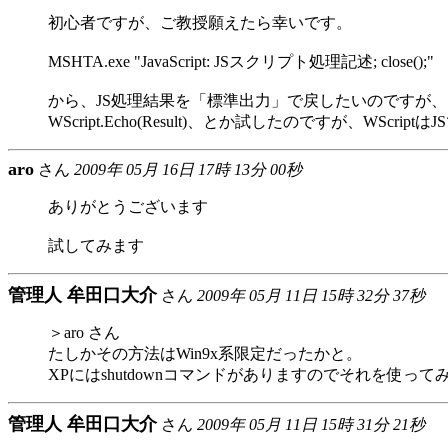
初心者ですが、ご教授願えたら幸いです。
MSHTA.exe "JavaScript: JSスクリプト処理記述; close();"
から、JS処理結果を「標準出力」で戻したいのですが
WScript.Echo(Result)、とか試したのですが、WS
aro
さん
2009年 05月 16日 17時 13分 00秒
ありがとうございます
試してみます
管理人 牟田口大介
さん
2009年 05月 11日 15時 32分 37秒
＞aro さん
たしかその方法はWin9x系限定だったかと。
XPにはshutdownコマンドがありますのでそれを使っ
管理人 牟田口大介
さん
2009年 05月 11日 15時 31分 21秒