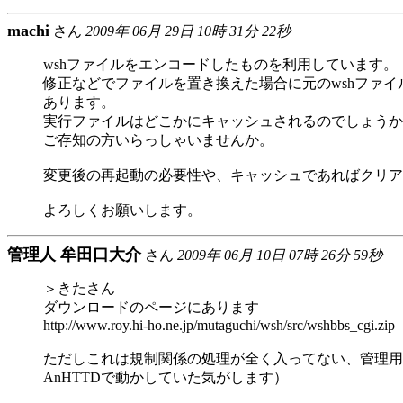
machi
さん
2009年 06月 29日 10時 31分 22秒
wshファイルをエンコードしたものを利用しています。
修正などでファイルを置き換えた場合に元のwshファイ
あります。
実行ファイルはどこかにキャッシュされるのでしょうか
ご存知の方いらっしゃいませんか。
変更後の再起動の必要性や、キャッシュであればクリア
よろしくお願いします。
管理人 牟田口大介
さん
2009年 06月 10日 07時 26分 59秒
＞きたさん
ダウンロードのページにあります
http://www.roy.hi-ho.ne.jp/mutaguchi/wsh/src/wshbbs_cgi.zip
ただしこれは規制関係の処理が全く入ってない、管理用
AnHTTDで動かしていた気がします）