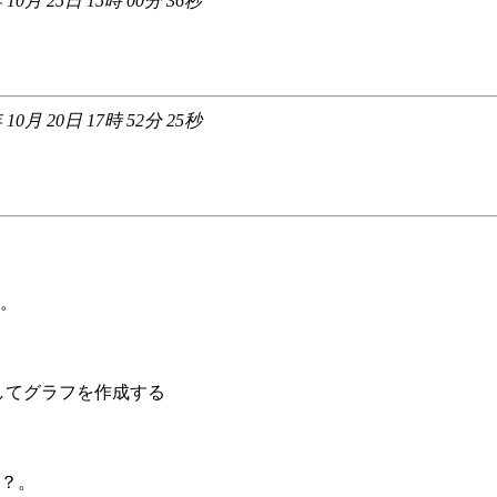
 10月 25日 15時 00分 36秒
 10月 20日 17時 52分 25秒
。
動してグラフを作成する
？。