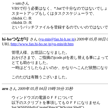
＞satoさん
VBSで行う必要はなく、*.batで十分なのではないでし
スタートアップもしくはタスクスケジューラで、
chkdsk C: /R
chkdsk D: /R
というバッチファイルを登録するのでいいのではないで
hi-hoつながり
さん (
yu-min@fan.hi-h.ne.jp
)
2009年 05月 08日 
URL:
http://www.fan.hi-ho.ne.jp/yu-min/dr.htm
管理人様、お世話になりました。
おかげさまで、ご指摘のjcode.plを差し替える事によ
とても助かりました。
一時はどうしたらよいのか、かなりへこんだ状態になり
このたびは有難うございました。
aro
さん
2009年 05月 04日 19時 59分 35秒
ウィンドウズの電源ＯＦＦについて
以下のスクリプトを事項してもＯＦＦになりません
Set WSHSHell=CreateObject("WScript.Shell")