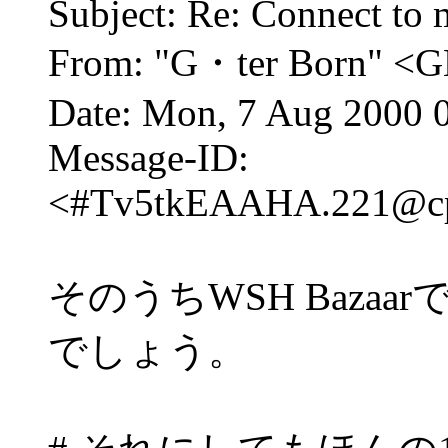
Subject: Re: Connect to
From: "G・ter Born" <G
Date: Mon, 7 Aug 2000 
Message-ID:
<#Tv5tkEAAHA.221@cpp
そのうちWSH Baza
でしょう。