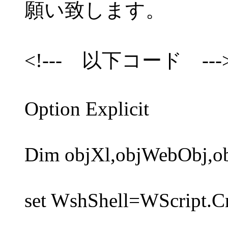
願い致します。
<!--- 以下コード ---
Option Explicit
Dim objXl,objWebObj,o
set WshShell=WScript.Cr