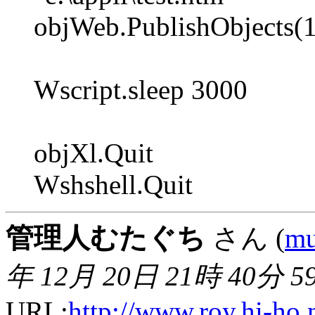
objWeb.PublishObjects(1
Wscript.sleep 3000
objXl.Quit
Wshshell.Quit
管理人むたぐち
さん (
mu
年 12月 20日 21時 40分 5
URL:
http://www.roy.hi-ho.