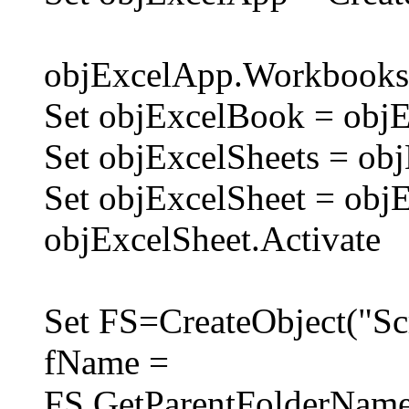
objExcelApp.Workbooks.
Set objExcelBook = obj
Set objExcelSheets = ob
Set objExcelSheet = obj
objExcelSheet.Activate
Set FS=CreateObject("Sc
fName =
FS.GetParentFolderName