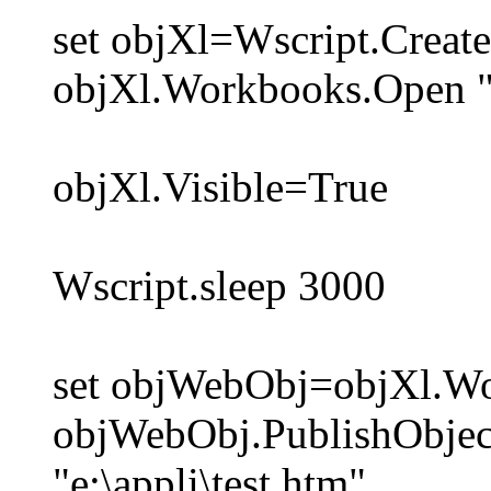
set objXl=Wscript.Create
objXl.Workbooks.Open "e:
objXl.Visible=True
Wscript.sleep 3000
set objWebObj=objXl.Wor
objWebObj.PublishObjec
"e:\appli\test.htm"