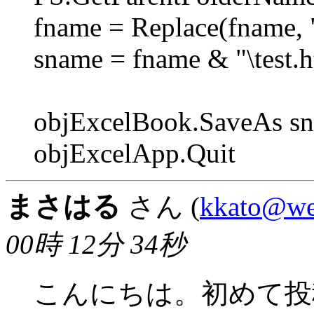
fname = Replace(fname, 
sname = fname & "\test.
objExcelBook.SaveAs sn
objExcelApp.Quit
まさはる
さん (
kkato@web
00時 12分 34秒
こんにちは。初めて投