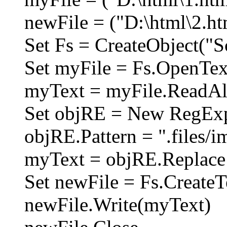
newFile = ("D:\html\2.ht
Set Fs = CreateObject("S
Set myFile = Fs.OpenTex
myText = myFile.ReadAl
Set objRE = New RegEx
objRE.Pattern = ".files/i
myText = objRE.Replace 
Set newFile = Fs.CreateT
newFile.Write(myText)