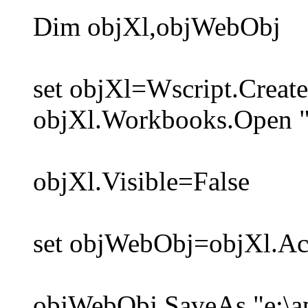
Dim objXl,objWebObj
set objXl=Wscript.Create
objXl.Workbooks.Open "e:
objXl.Visible=False
set objWebObj=objXl.A
objWebObj.SaveAs "e:\ap