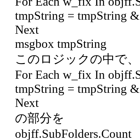
For Each w_fix In objff.
tmpString = tmpString 
Next
msgbox tmpString
このロジックの中で、
For Each w_fix In objff.
tmpString = tmpString 
Next
の部分を
objff.SubFolders.Count