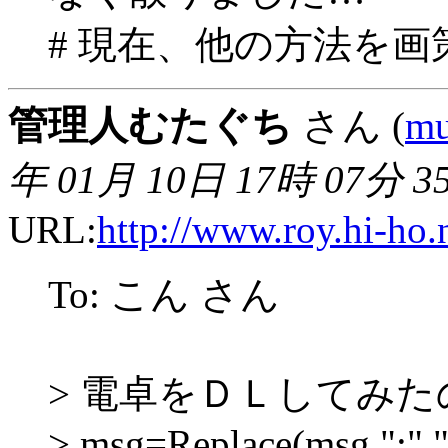
# 現在、他の方法を画
管理人むたぐち
さん (
mu
年 01月 10日 17時 07分 3
URL:
http://www.roy.hi-ho.
To: こん さん
> 電卓をＤＬしてみ
> msg=Replace(msg,":","