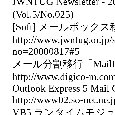
JWNTUG Newsletter - 
(Vol.5/No.025)
[Soft] メールボックス
http://www.jwntug.or.jp/
no=20000817#5
メール分割移行「MailE
http://www.digico-m.com
Outlook Express 5 Mail 
http://www02.so-net.ne.
VB5 ランタイムモジ