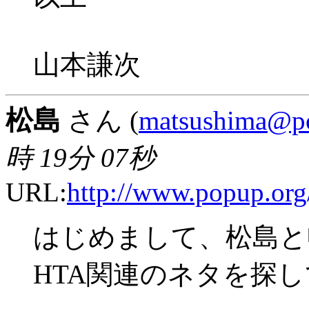
山本謙次
松島
さん (
matsushima@p
時 19分 07秒
URL:
http://www.popup.org/
はじめまして、松島と
HTA関連のネタを探