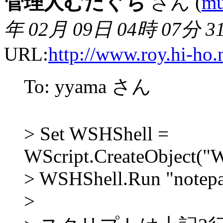
管理人むたぐち
さん (
mu
年 02月 09日 04時 07分 3
URL:
http://www.roy.hi-ho.
To: yyama さん
> Set WSHShell =
WScript.CreateObject("W
> WSHShell.Run "notepa
>