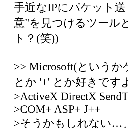
手近なIPにパケット
意"を見つけるツール
ト？(笑))
>> Microsoft(と
とか '+' とか好きです
>ActiveX DirectX Send
>COM+ ASP+ J++
>そうかもしれない…