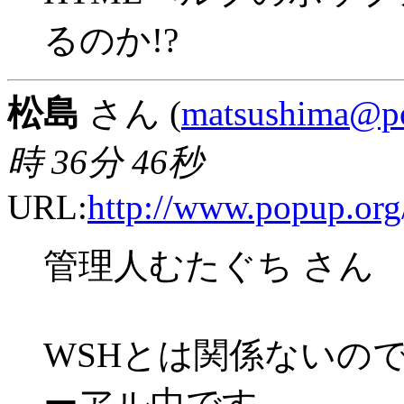
るのか!?
松島
さん (
matsushima@p
時 36分 46秒
URL:
http://www.popup.org/
管理人むたぐち さん
WSHとは関係ないの
ーアル中です。