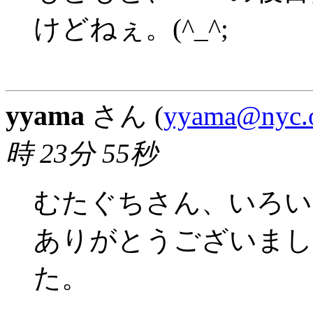
けどねぇ。(^_^;
yyama
さん (
yyama@nyc.o
時 23分 55秒
むたぐちさん、いろい
ありがとうございまし
た。