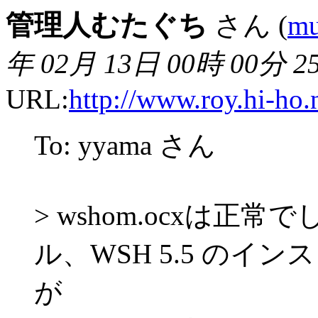
管理人むたぐち
さん (
mu
年 02月 13日 00時 00分 2
URL:
http://www.roy.hi-ho.
To: yyama さん
> wshom.ocxは正
ル、WSH 5.5 の
が