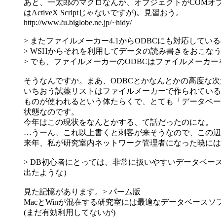
あと、一太郎のマクロなんか、オブジェクトがCOMオ
はActiveX Scriptじゃないですが)。見習おう。
http://www2u.biglobe.ne.jp/~hidy/
> またファイルメーカー4.1からODBCにも対応してい
> WSHからそれを利用してデータの読み書きをおこな
> でも、ファイルメーカーのODBCはファイルメー
そうなんですか。まあ、ODBCとかなんとかの高度な次元
いちおう試薬リストはファイルメーカーで作られている
ものが使われるという体たらくで、とても「データベー
状態なのです。
今年はこの現状をなんとかする、て話だったのにな。
…うーん、これ以上書くと刺客が来そうなので、この辺
来年、私が研究室内ネットワーク管理者になった暁には
> DB初心者にとっては、非常に扱いやすいデータベ
出たような）
見た記憶があります。> パーム版
MacとWinが混在する研究室には最適なデータベース
(まだ有効利用してないが)