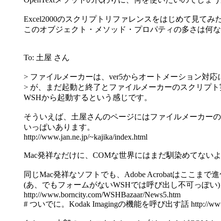
Excel2000のスクリプトリファレンスをはじめて見て
このオブジェクト・メソッド・プロパティの多さは何なん
To: 土屋 さん
> ファイルメーカーは、ver5からオートメーション対
> が、まだ起動と終了とファイルメーカーのスクリプ
WSHから起動するという感じです。
そういえば、土屋さんのページにはファイルメーカーのサ
いっぱいあります。
http://www.jan.ne.jp/~kajika/index.html
Mac発祥なだけに、COMな世界にはまだ馴染めてないよう
同じMac発祥なソフトでも、Adobe Acrobatはここま
(あ、でもフォームがないWSHでは呼び出し不可っぽい)
http://www.borncity.com/WSHBazaar/News5.htm
# ついでに。Kodak Imagingの機能を呼び出す話 http://www.bor