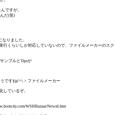
みたんですが、
だ(笑)
応になりました。
ト実行くらいしか対応していないので、ファイルメーカーのス
ンプルとTipsが
ですね(^^; > ファイルメーカー
で進化しているぞ。
ncity.com/WSHBazaar/News6.htm