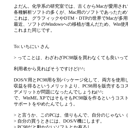
よだん。化学系の研究室では、古くからMacが愛用さ
各種解析ソフトの多くが、Mac用のソフトであったため
これは、グラフィックやDTM・DTPの世界でMacが
最近、ソフトのWindowsへの移植が進んだため、Win
これまた同じです。
To: いちにい さん
> ってことは、わざわざPC98版を買わなくても良いっ
利用者から見ればそうですけど(^^;
DOS/V用とPC98用を別パッケージ化して、両方を使用
収益を得るというメリットより、PC98用を販売するコ
デメリットが問題になったんでしょうね(^^;
で、WinME, XPではそもそもPC98版を作るという
サポートをやめたんでしょう。
> と言うか、このPCは、借りもんで、自分のじゃない
> 自分の買うときには、DOS/V機にします。
> PC98だと動かないソフトとか有るし。