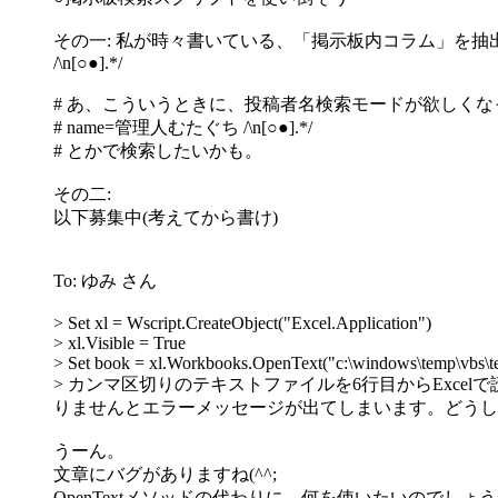
その一: 私が時々書いている、「掲示板内コラム」を抽
/\n[○●].*/
# あ、こういうときに、投稿者名検索モードが欲しくなっ
# name=管理人むたぐち /\n[○●].*/
# とかで検索したいかも。
その二:
以下募集中(考えてから書け)
To: ゆみ さん
> Set xl = Wscript.CreateObject("Excel.Application")
> xl.Visible = True
> Set book = xl.Workbooks.OpenText("c:\windows\temp\vbs\tes
> カンマ区切りのテキストファイルを6行目からExcelで
りませんとエラーメッセージが出てしまいます。どうし
うーん。
文章にバグがありますね(^^;
OpenTextメソッドの代わりに、何を使いたいのでしょ