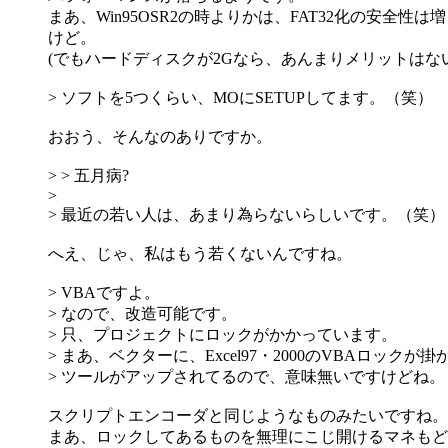
まあ、Win95OSR2の時よりかは、FAT32化の安全
けど。
(でもハードディスクが2Gなら、あんまりメリットはないで
> ソフトを5つくらい、MOにSETUPしてます。（笑）
おおう、そんなのありですか。
> > 五月病?
>
> 最近の若い人は、あまり為らないらしいです。（笑）
へえ、じゃ、私はもう若くないんですね。
> VBAですよ。
> なので、改造可能です。
> 只、プロジェクトにロックがかかっています。
> まあ、ベクターに、Excel97・2000のVBAロック
> ツールがアップされてるので、意味無いですけどね。
スクリプトエンコーダと同じようなものみたいですね。
まあ、ロックしてあるものを無理にこじ開けるマネもど