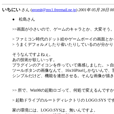
いちにい
さん (
gromit@mx1.freemail.ne.jp
)
2001年 05月 28日 0
● 松島さん
>>画面が小さいので、ゲームのキャラとか、大変そう
> ファミコン時代のドット絵やゲームボーイの画面と
> うまくデフォルメしたり省いたりしているのが分かり
そうなんですよねぇ。
あの技術が欲しいっす。
プラグインのアイコンを作っていて痛感しました。＞自
ツールボタンの画像なんて、16x16Pixelしかないんで
シンプルだけど、機能を連想させる。そんな画像が描き
>> 所で、Win98の起動ロゴって、何処で変えるんです
> 起動ドライブのルートディレクトリの LOGO.SYS で
家の環境には、LOGO.SYSは、無いんですよ。