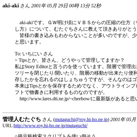
aki-aki
さん
2001年 05月 29日 00時 13分 52秒
aki-akiです。ＧＷ明け頃にＶＢＳからの圧縮の仕方
し方）について、むたぐちさんに教えて頂きありがとう
皆様の書き込みもわからないことが多いのですが、少
と思います。
To: いちにい さん
> Tipsとか、皆さん、どうやって管理してますか？
私はStory Editorと言うのを使っています。階層で管
ツリーを閉じたり/開いたり、階層の移動が出来たり便
存したかを忘れるのはしょちゅうですが、そんなのはゴ
本来はTipsとかを保存するためでなく、アウトライン
フトで物書きに利用するものなのですが。
http://www.lares.dti.ne.jp/~cheebow/に最新版があ
管理人むたぐち
さん (
mutaguchi@roy.hi-ho.ne.jp
)
2001年 05月
URL:
http://www.roy.hi-ho.ne.jp/mutaguchi/
○掲示板検索スクリプトを使い倒そう