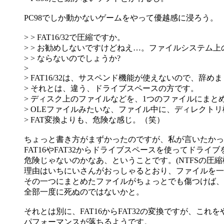
PC98でしか動かないゲームをやって優越感に浸ろう。
> > FAT16/32で圧縮ですか。
> > お勧めしないですけどねえ…。ファイルシステム
> > ならないのでしょうか?
>
> FAT16/32は、サスペンド機能が使えないので、辞め
> それとは、違う、ドライブスペースの方です。
> ディスク上のファイルなどを、1つのファイルにまと
> OLEファイルみたいな、ファイル中に、ディレクト
> FAT変換よりも、危険な感じ。（笑）
ちょっと書き方がまずかったのですが、私が言いたかっ
FAT16やFAT32からドライブスペースを使ってドライ
危険じゃないのかなあ、ということです。(NTFSの圧
理由はいちにいさんがおっしゃるとおり、ファイルを一
その一つにまとめたファイルがちょっとでも傷つけば、
全部一度に死ぬのではないかと。
それとは別に、FAT16からFAT32の変換ですが、こ
パフォーマンスが落ちるようです。