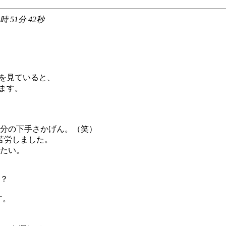
0時 51分 42秒
。
かを見ていると、
ます。
分の下手さかげん。（笑）
、苦労しました。
たい。
か？
す。