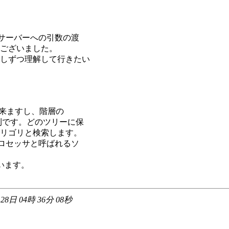
（サーバーへの引数の渡
ございました。
しずつ理解して行きたい
理出来ますし、階層の
利です。どのツリーに保
リゴリと検索します。
プロセッサと呼ばれるソ
ると思います。
 28日 04時 36分 08秒