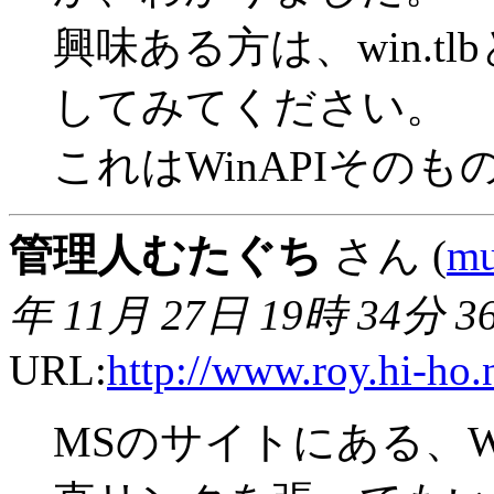
興味ある方は、win.t
してみてください。
これはWinAPIその
管理人むたぐち
さん (
mu
年 11月 27日 19時 34分 3
URL:
http://www.roy.hi-ho.
MSのサイトにある、WS