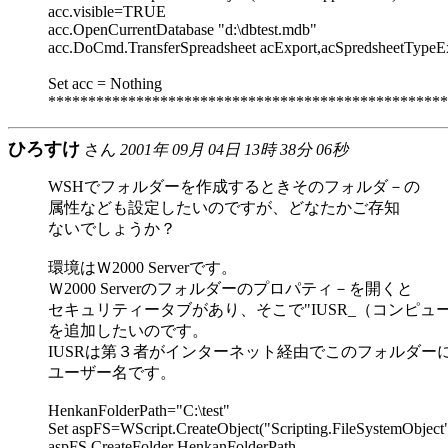
acc.visible=TRUE
acc.OpenCurrentDatabase "d:\dbtest.mdb"
acc.DoCmd.TransferSpreadsheet acExport,acSpredsheetTypeExcel
Set acc = Nothing
**************************************************
ひろすけ
さん
2001年 09月 04日 13時 38分 06秒
WSHでフォルダーを作成するときそのフォルダ－の
属性なども設定したいのですが、どなたかご存知
ないでしょうか？
環境はＷ2000 Serverです。
Ｗ2000 Serverのフォルダーのプロパティ－を開くと
セキュリティータブがあり、そこで"IUSR_（コンピュ
を追加したいのです。
IUSRは第３者がインターネット経由でこのフォルダー
ユーザー名です。
HenkanFolderPath="C:\test"
Set aspFS=WScript.CreateObject("Scripting.FileSystemObject
aspFS.CreateFolder HenkanFolderPath