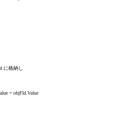
ld に格納し
Value = objFld.Value