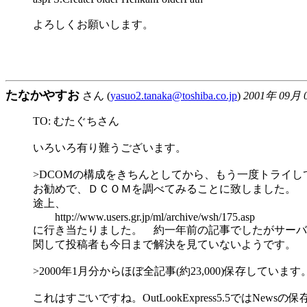
よろしくお願いします。
たなかやすお
さん (
yasuo2.tanaka@toshiba.co.jp
)
2001年 09月 
TO: むたぐちさん
いろいろ有り難うございます。
>DCOMの構成をきちんとしてから、もう一度トライし
お勧めで、ＤＣＯＭを調べてみることに致しました。
途上、
http://www.users.gr.jp/ml/archive/wsh/175.asp
に行き当たりました。 約一年前の記事でしたがサーバー中
関して投稿者も今日まで解決を見ていないようです。
>2000年1月分からほぼ全記事(約23,000)保存しています
これはすごいですね。OutLookExpress5.5ではNews