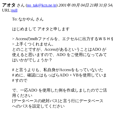
アオタ
さん (
no_tak@kcn.ne.jp
)
2001年 09月 04日 21時 31分 5
URL:
null
To: なかやん さん
はじめまして アオタと申します
> Accessのmdbファイルを、エクセルに出力するＷ
> 上手くつくれません。
とのことですが、AccessがあるということはADO が
使えると思いますので、ADO をご使用になってみて
はいかがでしょうか？
# と言うよりも、私自身がAccessをもっていないた
# めに、確認にはもっぱらADO + VBを使用していま
# すので
で、一応ADO を使用した例を作成しましたのでご活
用ください
[データベースの絶対パス]と言う行にデータベース
へのパスを設定してください