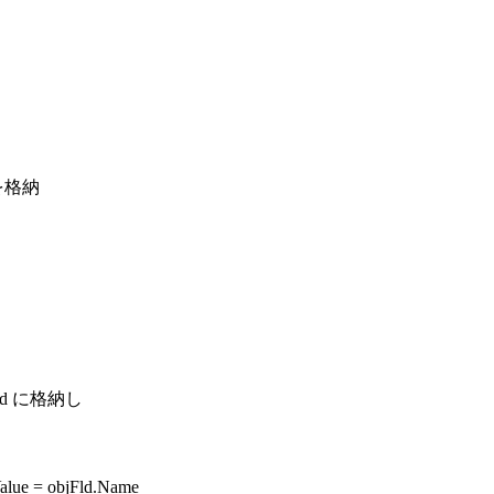
ートを格納
ld に格納し
.Value = objFld.Name