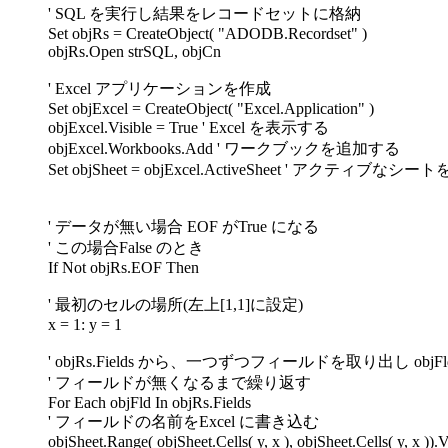
' SQL を実行し結果をレコードセットに格納
Set objRs = CreateObject( "ADODB.Recordset" )
objRs.Open strSQL, objCn
' Excel アプリケーションを作成
Set objExcel = CreateObject( "Excel.Application" )
objExcel.Visible = True ' Excel を表示する
objExcel.Workbooks.Add ' ワークブックを追加する
Set objSheet = objExcel.ActiveSheet ' アクティブなシ
' データが無い場合 EOF がTrue になる
' この場合False のとき
If Not objRs.EOF Then
' 最初のセルの場所(左上[1,1]に設定)
x = 1: y = 1
' objRs.Fields から、一つずつフィールドを取り出し objF
' フィールドが無くなるまで繰り返す
For Each objFld In objRs.Fields
' フィールドの名前をExcel に書き込む
objSheet.Range( objSheet.Cells( y, x ), objSheet.Cells( y, x ))