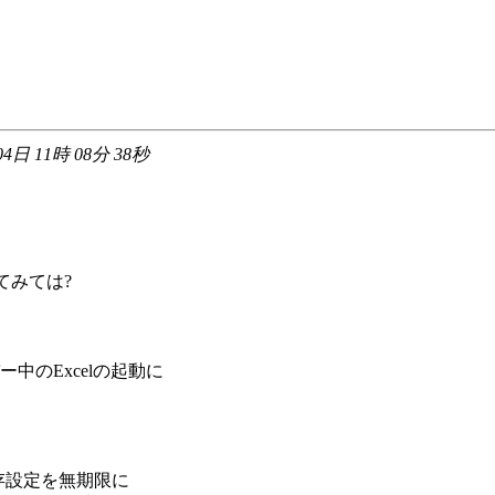
04日 11時 08分 38秒
てみては?
のExcelの起動に
。
の保存設定を無期限に