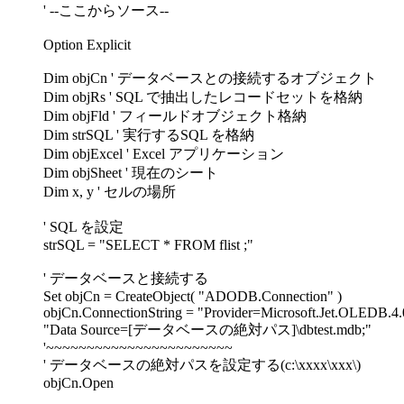
' --ここからソース--
Option Explicit
Dim objCn ' データベースとの接続するオブジェクト
Dim objRs ' SQL で抽出したレコードセットを格納
Dim objFld ' フィールドオブジェクト格納
Dim strSQL ' 実行するSQL を格納
Dim objExcel ' Excel アプリケーション
Dim objSheet ' 現在のシート
Dim x, y ' セルの場所
' SQL を設定
strSQL = "SELECT * FROM flist ;"
' データベースと接続する
Set objCn = CreateObject( "ADODB.Connection" )
objCn.ConnectionString = "Provider=Microsoft.Jet.OLEDB.4.
"Data Source=[データベースの絶対パス]\dbtest.mdb;"
'~~~~~~~~~~~~~~~~~~~~~~~
' データベースの絶対パスを設定する(c:\xxxx\xxx\)
objCn.Open