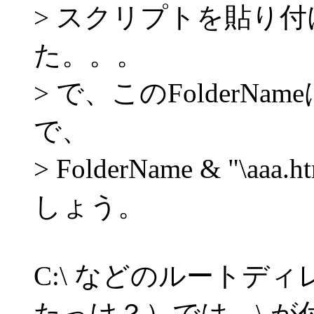
> スクリプトを貼り
た。。。
> で、このFolderN
で、
> FolderName & "
しょう。
C:\ などのルートデ
たっけ？）では、\ が