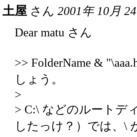
土屋
さん
2001年 10月 2
Dear matu さん
>> FolderName & 
しょう。
>
> C:\ などのルー
したっけ？）では、\ 