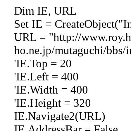
Dim IE, URL
Set IE = CreateObject("I
URL = "http://www.roy.h
ho.ne.jp/mutaguchi/bbs/i
'IE.Top = 20
'IE.Left = 400
'IE.Width = 400
'IE.Height = 320
IE.Navigate2(URL)
IE.AddressBar = False