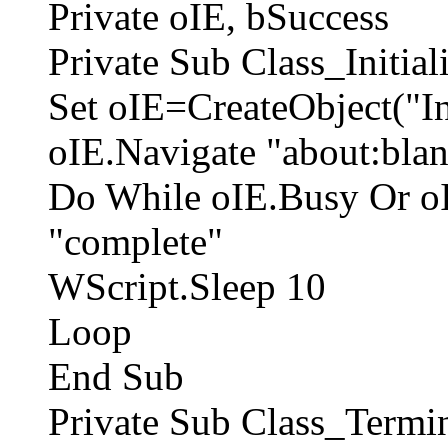
Private oIE, bSuccess
Private Sub Class_Initial
Set oIE=CreateObject("In
oIE.Navigate "about:bla
Do While oIE.Busy Or o
"complete"
WScript.Sleep 10
Loop
End Sub
Private Sub Class_Termin