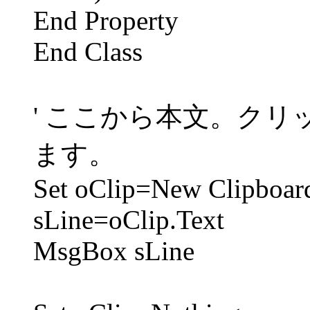
End Property
End Class
' ここから本文。ク
ます。
Set oClip=New Clipboar
sLine=oClip.Text
MsgBox sLine