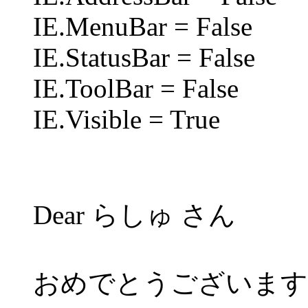
IE.MenuBar = False
IE.StatusBar = False
IE.ToolBar = False
IE.Visible = True
Dear らしゅ さん
おめでとうございます