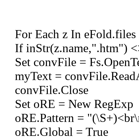
For Each z In eFold.files
If inStr(z.name,".htm") <
Set convFile = Fs.OpenTe
myText = convFile.Read
convFile.Close
Set oRE = New RegExp
oRE.Pattern = "(\S+)<br\
oRE.Global = True