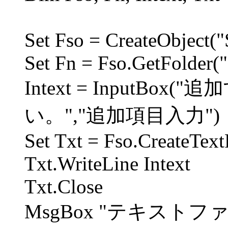
Set Fso = CreateObject("
Set Fn = Fso.GetFolder("
Intext = InputB
い。","追加項目入力")
Set Txt = Fso.CreateTextF
Txt.WriteLine Intext
Txt.Close
MsgBox "テキスト