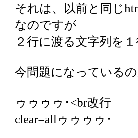
それは、以前と同じh
なのですが
２行に渡る文字列を１
今問題になっているの
ゥゥゥゥ･<br改行
clear=allゥゥゥゥ･