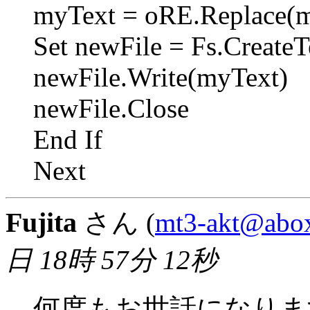
myText = oRE.Replace(my
Set newFile = Fs.CreateTe
newFile.Write(myText)
newFile.Close
End If
Next
Fujita
さん (
mt3-akt@abox
日 18時 57分 12秒
何度もお世話になりま