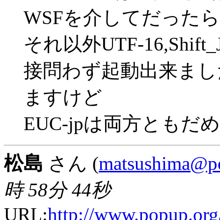
WSFを介してだった
それ以外UTF-16,Shift_
接問わず起動出来まし
ますけど
EUC-jpは両方ともだ
松島
さん (
matsushima@p
時 58分 44秒
URL:
http://www.popup.org/