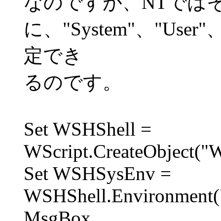
なのですが、NTでは
に、"System"、"User
定でき
るのです。
Set WSHShell =
WScript.CreateObject("W
Set WSHSysEnv =
WSHShell.Environment
MsgBox