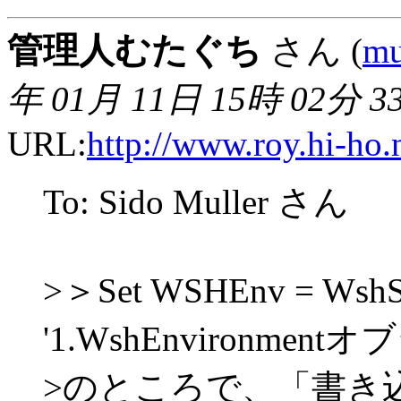
管理人むたぐち
さん (
mu
年 01月 11日 15時 02分 3
URL:
http://www.roy.hi-ho.
To: Sido Muller さん
>＞Set WSHEnv = WshSh
'1.WshEnvironme
>のところで、「書き