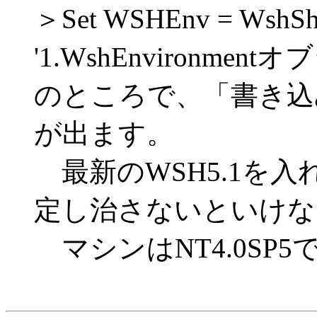
＞Set WSHEnv = WshShe
'1.WshEnvironme
のところで、「書き込
が出ます。
最新のWSH5.1を
定し治さないといけな
マシンはNT4.0SP