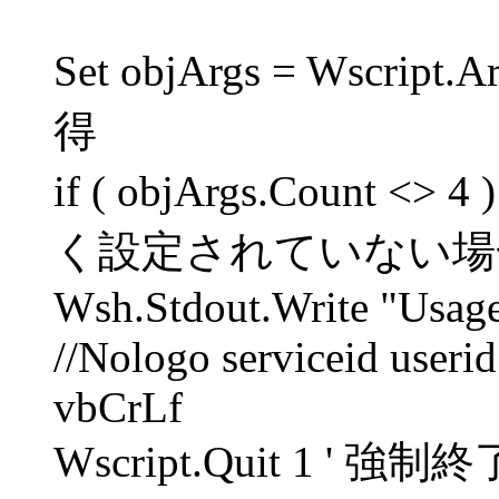
Set objArgs = Wscri
得
if ( objArgs.Count 
く設定されていない場
Wsh.Stdout.Write "Usage
//Nologo serviceid useri
vbCrLf
Wscript.Quit 1 ' 強制終