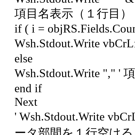
項目名表示（１行目）
if ( i = objRS.Fields.Cou
Wsh.Stdout.Write vb
else
Wsh.Stdout.Write 
end if
Next
' Wsh.Stdout.Write
ータ部間を１行空ける