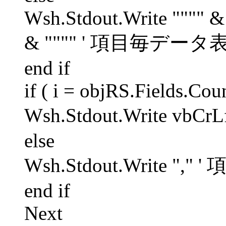
Wsh.Stdout.Write """" &
& """" ' 項目毎データ
end if
if ( i = objRS.Fields.Cou
Wsh.Stdout.Write vb
else
Wsh.Stdout.Write 
end if
Next