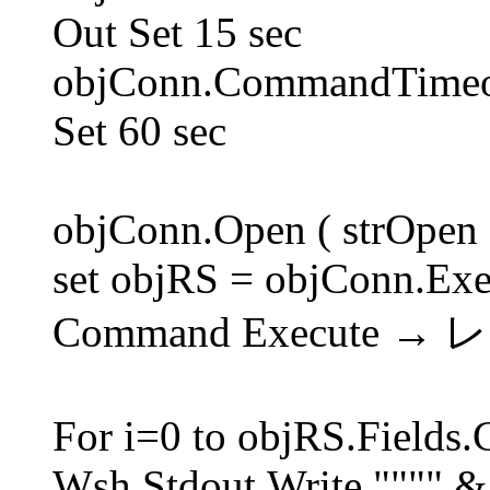
Out Set 15 sec
objConn.CommandTimeou
Set 60 sec
objConn.Open ( strOpen 
set objRS = objConn.Exec
Command Execute
For i=0 to objRS.Fields.
Wsh.Stdout.Write """" & 