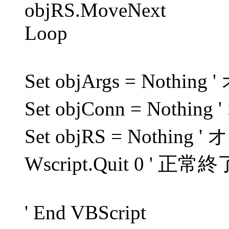
objRS.MoveNext
Loop
Set objArgs = Not
Set objConn = Not
Set objRS = Nothi
Wscript.Quit 0 ' 正常終
' End VBScript