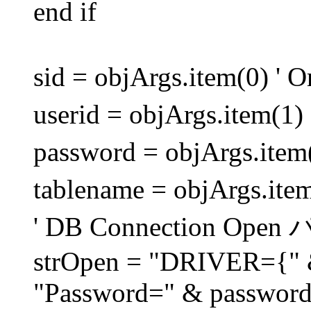
end if
sid = objArgs.item(0
userid = objArgs.item
password = objArgs.it
tablename = objArgs.i
' DB Connection O
strOpen = "DRIVER={" 
"Password=" & password