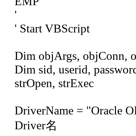
EMP
'
' Start VBScript
Dim objArgs, objConn, 
Dim sid, userid, passwor
strOpen, strExec
DriverName = "Oracle O
Driver名