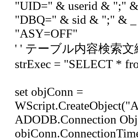
"UID=" & userid & ";" &
"DBQ=" & sid & ";" & _
"ASY=OFF"
' ' テーブル内容検索
strExec = "SELECT * fr
set objConn =
WScript.CreateObject("
ADODB.Connection Obj
objConn.ConnectionTime