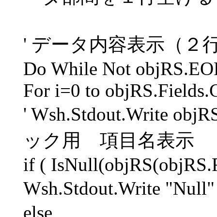
' データ内容表示（２
Do While Not objRS.EO
For i=0 to objRS.Fields.
' Wsh.Stdout.Write objR
ック用 項目名表示
if ( IsNull(objRS(objRS.
Wsh.Stdout.Write "N
else