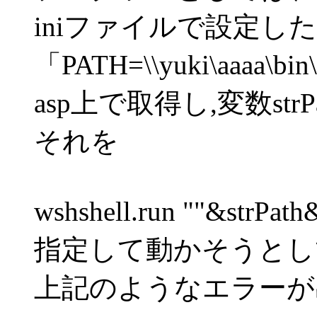
iniファイルで設定し
「PATH=\\yuki\aaaa\bi
asp上で取得し,変数st
それを
wshshell.run ""&strPat
指定して動かそうとし
上記のようなエラーが