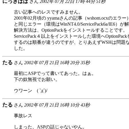
にっきぱぱ
さん
2002年 07月 22日 17時 44分 51秒
古い記事へのレスですみません。
2001年02月頃の yyamaさんの記事（wshom.ocxのエラー
と同じエラー（環境はWinNT4.0/ServicePack6a/IE6
解決方法は、OptionPackをインストールすることです。
ServicePack４以上をインストールした環境へOptionPa
するのは順番が違うのですが、とりあえずWSHは問題
した。
たる
さん
2002年 07月 21日 16時 20分 35秒
最初にASPでって書いてあった。はぁ。
下の奴無視でお願い。
ウワーンゝ( `д´)/
たる
さん
2002年 07月 21日 16時 10分 43秒
事故レス
しまった、ASPの話じゃないやん。