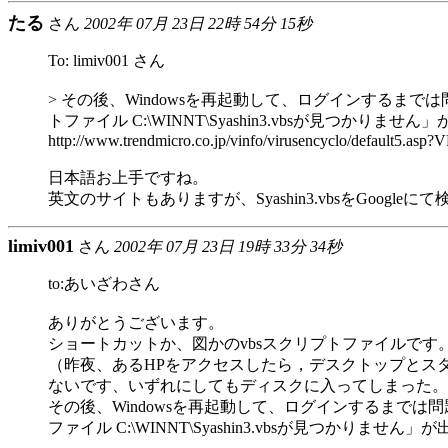
たる
さん
2002年 07月 23日 22時 54分 15秒
To: limiv001 さん
> その後、Windowsを再起動して、ログインする
トファイル C:\WINNT\Syashin3.vbsが見
http://www.trendmicro.co.jp/vinfo/virusencyclo/default5
日本語お上手ですね。
英文のサイトもありますが、Syashin3.vbsをGoogl
limiv001
さん
2002年 07月 23日 19時 33分 34秒
to:あいざわさん
ありがとうございます。
ショートカットか、図かのvbsスクリプトファイルです
（昨夜、あるHPをアクセスしたら，デスクトップとス
ないです、いずれにしてもディスクに入ってしまった。
その後、Windowsを再起動して、ログインするまで
ファイル C:\WINNT\Syashin3.vbsが見つ