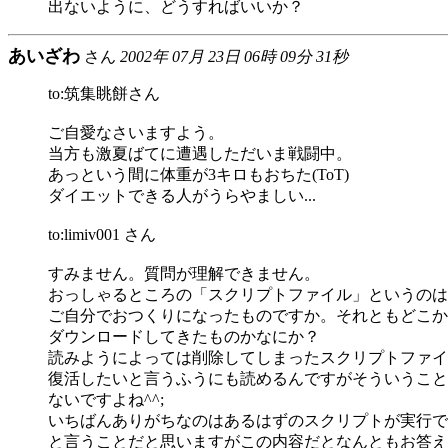
出ないように、どうすればいいか？
あいざわ
さん
2002年 07月 23日 06時 09分 31秒
to:筑集眺餅さん
ご自愛なさいますよう。
当方も激夏ばてに遭遇しただいま戦闘中。
あっという間に体重が3キロもおちた(ToT)
ダイエットできる人がうらやましい...
to:limiv001 さん
すみません。質問が理解できません。
おっしゃるところの「スクリプトファイル」というのは
ご自分でおつくりになったものですか。それともどこか
ダウンロードしてきたものかなにか？
読みようによっては削除してしまったスクリプトファイ
復活したいと言うふうにも読めるんですがそういうこと
ないですよね^^;
いちばんありがちなのはあるはずのスクリプトが実行で
と言うことだと思いますがこの内容だとなんともお答え