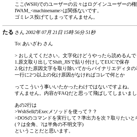
ここ(WSH)でのユーザーの云々はログインユーザーの
IWAM_<machinename>は関係ないです。
ゴミレス投げてしまってすんません。
たる
さん
2002年 07月 21日 15時 56分 51秒
To: あいざわ さん
> おしえてください。文字化けどうやったら読めるんで
1.原文取り出してShift_JISで貼り付けしてEUCで保存
2.化けた原因文字を取り除いてからバイナリエディタの表
一行に2つ以上の化け原因がなければコレで何とか
ってこういう事いいたかったわけではないですよね。
すんません。内容がFAQだと思って飛ばしてしまいました
あの2行は
>WshSellのExecメソッドを使って？？
>DOSのコマンドを実行して？準出力を次？取りたいと考
(？は全角、?は半角の不明文字)
ということだと思います。