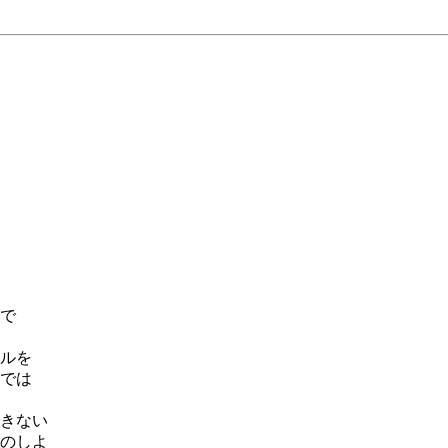
で
ルを
では
きない
のしよ