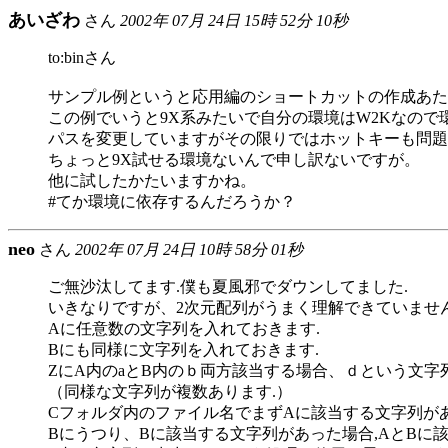
あいざわ
さん
2002年 07月 24日 15時 52分 10秒
to:binさん
サンプル例というと応用編のショートカットの作成あた
この例でいうと9X系みたいで自分の環境はW2Kなので
パスを変更していますがその限りではホットキーも問題
ちょっと9X試せる環境ないんで申し訳ないですが。
他に試したかたいますかね。
#てか環境に依存するんだろうか？
neo
さん
2002年 07月 24日 10時 58分 01秒
ご無沙汰してます.僕も夏風邪でダウンしてました.
いきなりですが、2次元配列がうまく理解できていません
Aに任意数の文字列を入れておきます.
Bにも同様に文字列を入れておきます.
ZにA内のaとB内のｂ両方該当する場合、ｄという文字
（同様な文字列が複数あります.）
Cフォルダ内のファイル名でまずAに該当する文字列があ
Bにうつり、Bに該当する文字列があった場合,AとBに該