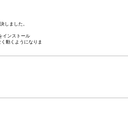
）
）が解決しました。
ckをインストール
なく動くようになりま