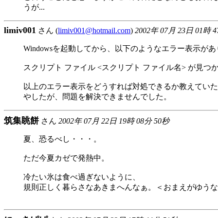
うが...
limiv001
さん (
limiv001@hotmail.com
)
2002年 07月 23日 01時 
Windowsを起動してから、以下のようなエラー表示が
スクリプト ファイル <スクリプト ファイル名> が見つ
以上のエラー表示をどうすれば対処できるか教えていた
やしたが、問題を解決できませんでした。
筑集眺餅
さん
2002年 07月 22日 19時 08分 50秒
夏、恐るべし・・・。
ただ今夏カゼで発熱中。
冷たい氷は食べ過ぎないように、
規則正しく暮らさなあきまへんなぁ。＜おまえがゆうな