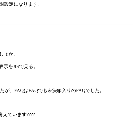
権限設定になります。
しょか。
示をJISで見る。
が、FAQはFAQでも未決箱入りのFAQでした。
えています????