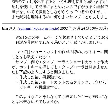
Z内の文字列を出力するという処理を使用と思いますが
配列を使用して簡潔にまとめたいのですがうまく理解で
風邪を引いてて朦朧としながらやっているのですが、、
また配列を理解するのに何かよいサンプルとかありまし
bin
さん (
ebinam@kd6.so-net.ne.jp
)
2002年 07月 24日 10時 00分
WSHをこのホームページで勉強させていただいてお
解説が具体的でわかり易いという感じがしました。
ついてはショートカットの作成の際のホットキーに関
ことをお教えください。
サンプル例でエクスプローラのショートカットは作成
が、ホットキーを押してもエクスプローラは開きません
だし下記のようにすると開きました。
・作成した後、再起動する。
・作成した後ショートカットの右クリック、プロパテ
ットキーを再設定する。
このようなことをしなくても設定したキーが有効にな
とは出来ないのでしょうか。