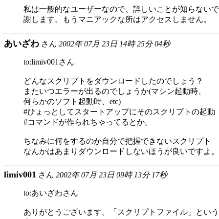
私は一般的なユーザーなので、詳しいことが知らないで
謝します。もうマニアックな所はアクセスしません。
あいざわ
さん
2002年 07月 23日 14時 25分 04秒
to:limiv001さん
どんなスクリプトをダウンロードしたのでしょう？
またいつエラーが出るのでしょうか(マシン起動時、
何らかのソフト起動時、etc)
#ひょっとしてスタートアップにそのスクリプトの起動
#コマンドが作られちゃってるとか。
ちなみに何をするのか自分で把握できないスクリプト
なんかはあまりダウンロードしないほうが良いですよ。
limiv001
さん
2002年 07月 23日 09時 13分 17秒
to:あいざわさん
ありがとうございます。「スクリプトファイル」という