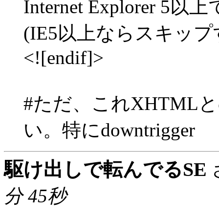
Internet Explor
(IE5以上ならスキップ
<![endif]>
#ただ、これXHTML
い。特にdowntrigger
駆け出しで転んでるSE
分 45秒