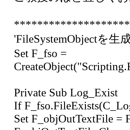
********************
'FileSystemObjectを生
Set F_fso =
CreateObject("Scripting.
Private Sub Log_Exist
If F_fso.FileExists(C_Lo
Set F_objOutTextFile = 