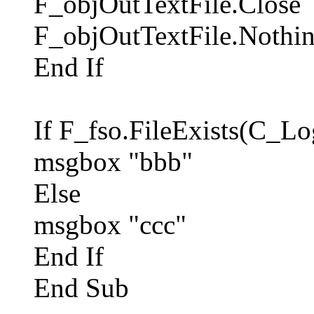
F_objOutTextFile.Close
F_objOutTextFile.Nothi
End If
If F_fso.FileExists(C_Lo
msgbox "bbb"
Else
msgbox "ccc"
End If
End Sub