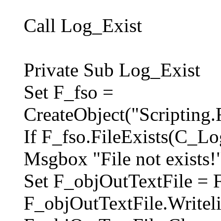
Call Log_Exist
Private Sub Log_Exist
Set F_fso =
CreateObject("Scripting.
If F_fso.FileExists(C_Lo
Msgbox "File not exists!
Set F_objOutTextFile = 
F_objOutTextFile.Writeli