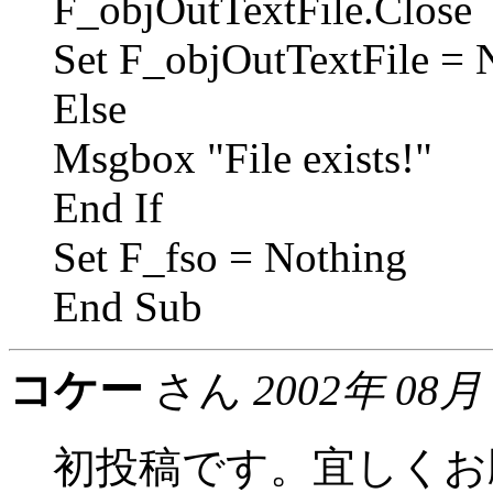
F_objOutTextFile.Close
Set F_objOutTextFile = 
Else
Msgbox "File exists!"
End If
Set F_fso = Nothing
End Sub
コケー
さん
2002年 08月
初投稿です。宜しくお