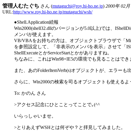
管理人むたぐち
さん (
mutaguchi@roy.hi-ho.ne.jp
)
2000年 02月
URL:
http://www.roy.hi-ho.ne.jp/mutaguchi/wsh/
●Shell.Application続報
Win2000(shell32.dllのバージョンが5.0以上)では、IShellD
メンバが使えます。
VB/VBAをお持ちの方は、オブジェクトブラウザで「Microsoft She
を参照設定して、「非表示のメンバを表示」させて「IShell
ShellExecuteとかServiceStartとかがありますね。
ちなみに、これはWin98+IE5の環境でも見ることはでき
また、あのFolderItemVerb(s)オブジェクトが、エラ
さらに、Win2000の検索を司るオブジェクトも使えるよ
To: かのん さん
>アクセス記念にひとことってことで｡(^^ゞ
いらっしゃいませ。
>とりあえずWSHとは何ぞや？と拝見してみました。