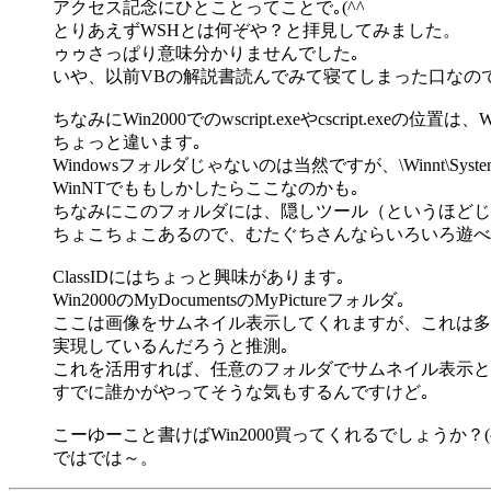
アクセス記念にひとことってことで｡(^^ゞ
とりあえずWSHとは何ぞや？と拝見してみました。
ゥゥさっぱり意味分かりませんでした｡
いや、以前VBの解説書読んでみて寝てしまった口なので
ちなみにWin2000でのwscript.exeやcscript.exeの位置は、W
ちょっと違います｡
Windowsフォルダじゃないのは当然ですが、\Winnt\Sys
WinNTでももしかしたらここなのかも｡
ちなみにこのフォルダには、隠しツール（というほどじ
ちょこちょこあるので、むたぐちさんならいろいろ遊べ
ClassIDにはちょっと興味があります｡
Win2000のMyDocumentsのMyPictureフォルダ｡
ここは画像をサムネイル表示してくれますが、これは多
実現しているんだろうと推測｡
これを活用すれば、任意のフォルダでサムネイル表示と
すでに誰かがやってそうな気もするんですけど｡
こーゆーこと書けばWin2000買ってくれるでしょうか？(
ではでは～。