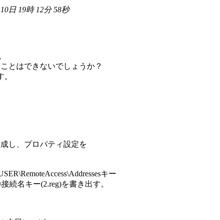
 10日 19時 12分 58秒
、
せることはできないでしょうか？
す。
作成し、プロパティ設定を
emoteAccess\Addressesキー
ofile\接続名キー(2.reg)を書き出す。