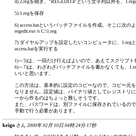
4) 2.regを開き、"REGEDIT4"という文字列以外を、1.
5) 1.regを保存
6) access.batというバッチファイルを作成。そこに次
regedit.exe /s C:\1.reg
7) ダイヤルアップを設定したいコンピュータに、1.regとac
access.batを実行する
1)～5)は、一回だけ行えばよいので、あえてスクリプ
6)～7)は、わざわざバッチファイルを書かなくても、1.
いいと思います。
この方法は、基本的に設定のコピーなので、コピー元を
なりません。設定値は、バイナリ値としてレジストリに
一から作るのはちょっと難しそうです。
また、パスワードは、別ファイルに保存されているので
手動で行う必要があります。
keigo
さん
2000年 02月 10日 04時 24分 17秒