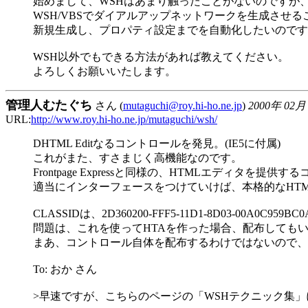
始めまして、WSHはあまり触ったことがないのですが
WSH/VBSでダイアルアップネットワークを生成させ
新規生成し、プロパティ設定までを自動化したいのです
WSH以外でもできる方法があれば教えてください。
よろしくお願いいたします。
管理人むたぐち
さん (
mutaguchi@roy.hi-ho.ne.jp
)
2000年 02月
URL:
http://www.roy.hi-ho.ne.jp/mutaguchi/wsh/
DHTML Editなるコントロールを発見。(IE5に付属)
これがまた、すさまじく高機能なのです。
Frontpage Expressと同様の、HTMLエディタを提供
適当にインターフェースをつけていけば、本格的なHT
CLASSIDは、2D360200-FFF5-11D1-8D03-00A0C959B
問題は、これを使ってHTAを作った場合、配布しても
まあ、コントロール自体を配布するわけではないので、
To: おか さん
>早速ですが、こちらのページの「WSHテクニック集