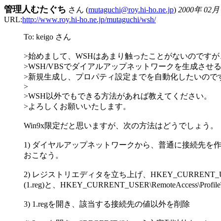
管理人むたぐち
さん (
mutaguchi@roy.hi-ho.ne.jp
)
2000年 02月
URL:
http://www.roy.hi-ho.ne.jp/mutaguchi/wsh/
To: keigo さん
>始めまして、WSHはあまり触ったことがないのですが
>WSH/VBSでダイアルアップネットワークを生成さ
>新規生成し、プロパティ設定までを自動化したいので
>
>WSH以外でもできる方法があれば教えてください。
>よろしくお願いいたします。
Win9x限定だと思いますが、次の方法はどうでしょう。
1) ダイヤルアップネットワークから、普通に接続先を
おこなう。
2) レジストリエディタを立ち上げ、HKEY_CURRENT_USER\R
(1.reg)と、HKEY_CURRENT_USER\RemoteAccess\Pr
3) 1.regを開き、該当する接続先の値以外を削除