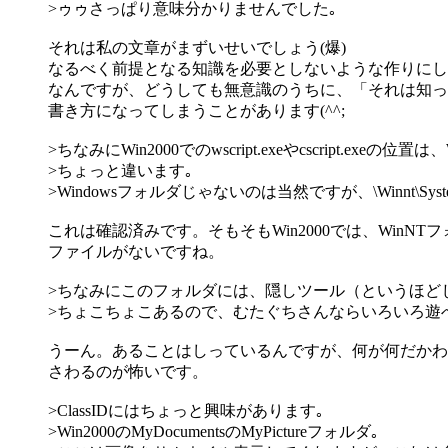
>ゥゥさっぱり意味分かりませんでした｡
それは私の文章がまずいせいでしょう(爆)
なるべく前提となる知識を必要としないような作りにし
なんですが、どうしても無意識のうちに、「それは知っ
書き方になってしまうことがあります(^^;
>ちなみにWin2000でのwscript.exeやcscript.exeの位置は、
>ちょっと違います｡
>Windowsフォルダじゃないのは当然ですが、\Winnt\Sy
これは確認済みです。そもそもWin2000では、WinN
ファイルがないですね。
>ちなみにこのフォルダには、隠しツール（というほど
>ちょこちょこあるので、むたぐちさんならいろいろ遊
うーん。あることはしっているんですが、何が何だかわ
さわるのが怖いです。
>ClassIDにはちょっと興味があります｡
>Win2000のMyDocumentsのMyPictureフォルダ｡