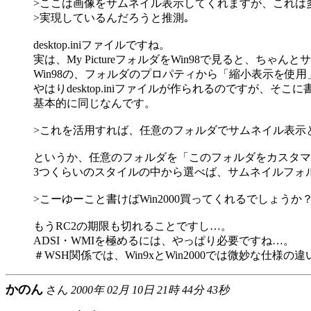
>ここは画像をサムネイル表示してくれますが、これは
>実現しているんだろうと推測｡
desktop.iniファイルですね。
実は、My PictureフォルダをWin98で見ると、ちゃ
Win98の、フォルダのプロパティから「縮小表示を使
やはりdesktop.iniファイルが作られるのですが、そこに書
基本的に同じなんです。
>これを活用すれば、任意のフォルダでサムネイル表示
というか、任意のフォルダを「このフォルダをカスタマ
3つくらいのスタイルの中から選べば、サムネイルフォ
>こーゆーこと書けばWin2000買ってくれるでしょうか？(
もうRC2の期限も切れることですし…。
ADSI・WMIを極めるには、やっぱり必要ですね…。
＃WSH関係では、Win9xとWin2000では微妙な仕様
かのん
さん
2000年 02月 10日 21時 44分 43秒