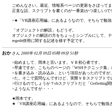
ごめんなさい。最近、情報系ページの更新をさぼってます(
正直な話、スクリプトを書くのが一番楽(かつ楽しい)で
>★「VB講座応用編」にあるようなので、そちらで勉
「オブジェクトの解説」もどうぞ。
オブジェクトの解説の方をちょっとシンプルにして、テ
regedit併用に関する記述を移す予定です。
おか
さん
2000年 02月 09日 05時 09分 51秒
>始めまして、岡本と言います。ＶＢ初心者です。
>早速ですが、こちらのページの「WSHテクニック集
>を書き込み・読み込み」という項目があったのですが
>た。そこで質問なんですけど、実際ＶＢスクリプトで
>行けるのでしょうか？vbスクリプトだと「GetSettin
>ようなんですが・・・
★岡本です。
★「VB講座応用編」にあるようなので、そちらで勉強