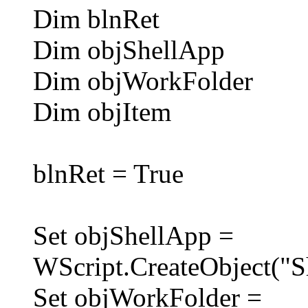
Dim blnRet
Dim objShellApp
Dim objWorkFolder
Dim objItem
blnRet = True
Set objShellApp =
WScript.CreateObject("Sh
Set objWorkFolder =