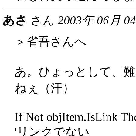
あさ
さん
2003年 06月 0
＞省吾さんへ
あ。ひょっとして、難
ねぇ（汗）
If Not objItem.IsLink Th
'リンクでない