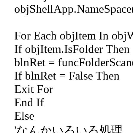
objShellApp.NameSpace
For Each objItem In obj
If objItem.IsFolder Then
blnRet = funcFolderScan
If blnRet = False Then
Exit For
End If
Else
'なんかいろいろ処理