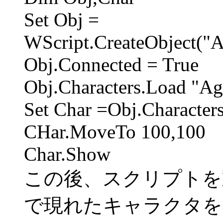
Set Obj =
WScript.CreateObject("
Obj.Connected = True
Obj.Characters.Load "Ag
Set Char =Obj.Character
CHar.MoveTo 100,100
Char.Show
この後、スクリプトを動か
で現れたキャラクタを