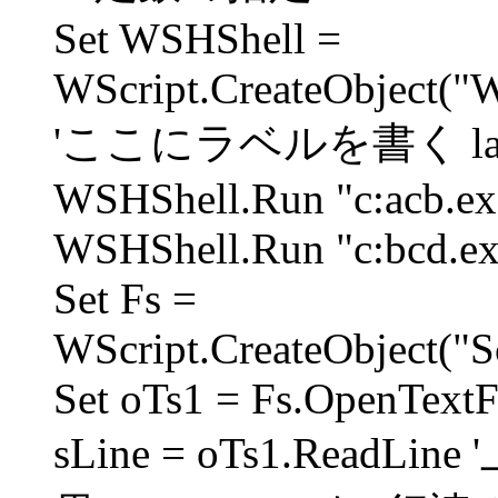
Set WSHShell =
WScript.CreateObject("W
'ここにラベルを書く la
WSHShell.Run "c:acb.exe
WSHShell.Run "c:bcd.exe
Set Fs =
WScript.CreateObject("S
Set oTs1 = Fs.OpenTextF
sLine = oTs1.Rea