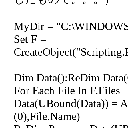
MyDir = "C:\WINDOWS\
Set F =
CreateObject("Scriptin
Dim Data():ReDim Data(
For Each File In F.Files
Data(UBound(Data)) = Ar
(0),File.Name)