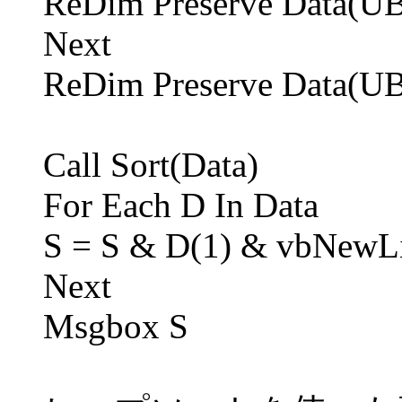
ReDim Preserve Data(UB
Next
ReDim Preserve Data(UB
Call Sort(Data)
For Each D In Data
S = S & D(1) & vbNewL
Next
Msgbox S