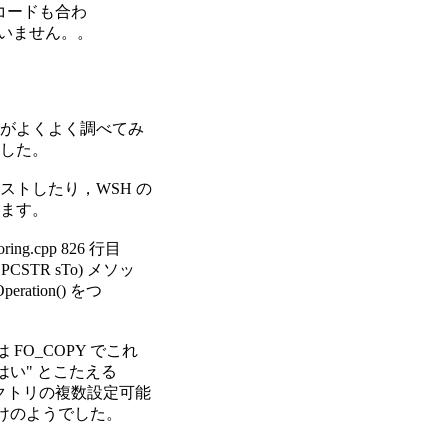
スコードも合わ
ていません。。
がよくよく調べてみ
した。
トしたり，WSH の
ます。
.cpp 826 行目
, LPCSTR sTo) メソッ
eration() をつ
バは FO_COPY でこれ
"はい" とこたえる
ィレクトリの複数設定可能
るだけのようでした。