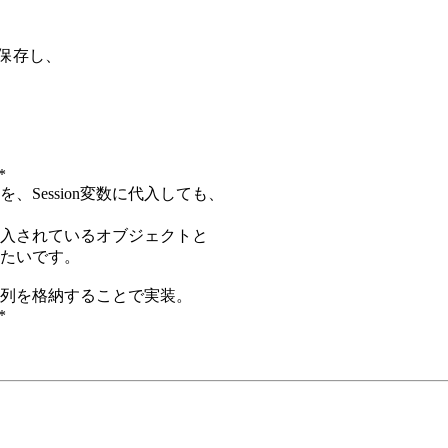
を保存し、
-*
Session変数に代入しても、
入されているオブジェクトと
たいです。
は配列を格納することで実装。
-*