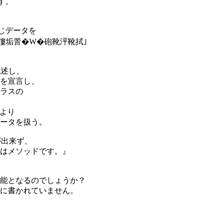
す。
じデータを
僂垢詈�W�砲靴泙靴拭｣
記述し、
ンスを宣言し、
ラスの
nより
ータを扱う。
が出来ず、
はメソッドです。』
能となるのでしょうか？
に書かれていません。