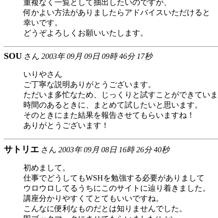
重複なく一覧として抽出したいのですが、
何かよい方法がありましたらアドバイスいただけると
幸いです。
どうぞよろしくお願いいたします。
SOU
さん
2003年 09月 09日 09時 46分 17秒
いりやさん
ご丁寧な説明ありがとうございます。
ただいま多忙なため、じっくりと試すことができていま
時間のあるときに、まとめて試したいと思います。
そのときにまた結果を報告させてもらいますね！
ありがとうございます！
サトリエ
さん
2003年 09月 08日 16時 26分 40秒
初めまして。
仕事でどうしてもWSHを勉強する必要がありまして
ウロウロしてるうちにこのサイトに辿り着きました。
講座分かりやすくてとてもいいですね。
こんなに便利なものだとは知りませんでした。