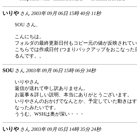
いりや
さん
2003年 09月 06日 15時 40分 11秒
SOU さん、
こんにちは。
フォルダの最終更新日付もコピー元の値が反映されてい
こちらでは作成日付 (つまりバックアップをおこなった日
るんです。。
SOU
さん
2003年 09月 06日 15時 06分 34秒
いりやさん
返信が送れて申し訳ありません。
お返事＆詳しい説明、本当にありがとうございます。
いりやさんのおかげでなんとか、予定していた動きはす
なったみたいです。
ううむ。WSHは奥が深い・・・
いりや
さん
2003年 09月 05日 14時 35分 24秒