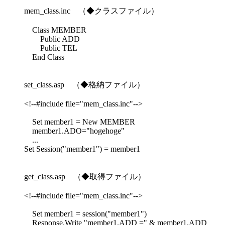
mem_class.inc （◆クラスファイル）
Class MEMBER
Public ADD
Public TEL
End Class
set_class.asp （◆格納ファイル）
<!--#include file="mem_class.inc"-->
Set member1 = New MEMBER
member1.ADO="hogehoge"
...
Set Session("member1") = member1
get_class.asp （◆取得ファイル）
<!--#include file="mem_class.inc"-->
Set member1 = session("member1")
Response.Write "member1.ADD =" & member1.ADD