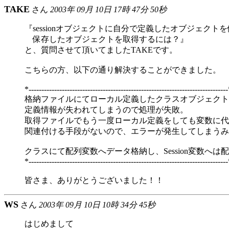
TAKE
さん
2003年 09月 10日 17時 47分 50秒
『sessionオブジェクトに自分で定義したオブジェクト
保存したオブジェクトを取得するには？』
と、質問させて頂いてましたTAKEです。
こちらの方、以下の通り解決することができました。
*-----------------------------------------------------------------------------
格納ファイルにてローカル定義したクラスオブジェクトを、
定義情報が失われてしまうので処理が失敗。
取得ファイルでもう一度ローカル定義をしても変数に代
関連付ける手段がないので、エラーが発生してしまうみ
クラスにて配列変数へデータ格納し、Session変数へ
*-----------------------------------------------------------------------------
皆さま、ありがとうございました！！
WS
さん
2003年 09月 10日 10時 34分 45秒
はじめまして