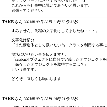
即ブックマークにさせてもらいました(^-^;)
これからも仕事中に覗いてみたいと思います。
頑張ってください。
TAKE
さん
2003年 09月 08日 11時 53分 31秒
すみません、先程の文字化けしてましたね・・・。
文字化け部分
『また構造体として扱いたい為、クラスを利用する事に
簡潔にやりたい事を伝えますと、
「sessionオブジェクトに自分で定義したオブジェクト
保存したオブジェクトを取得するには？」
という事です。
どうぞ、宜しくお願いします。
TAKE
さん
2003年 09月 08日 10時 21分 12秒