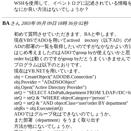
WSHを使用して、イベントログに記述されている情報
なにか良い方法はないでしょうか？
BA
さん
2003年 09月 09日 18時 36分 02秒
初めて質問させていただきます、BAと申します。
現在VBSでADOを用いてactived irectory（以下
ADの部署の一覧を取得したいのですがなかなかよい方
はじめ考えましたのはADOでgroup byが使えないかと
order byは動くのですがgroup byだとうまくいきません
プログラムは以下のとおりです。
現在はVB.NETを用いています。
obj = CreateObject("ADODB.Connection")
obj.Provider = "ADsDSOObject"
obj.Open("Active Directory Provider")
strQ = "SELECT ADsPath,department FROM 'LDAP://DC=f
strQ = strQ & "WHERE objectCategory='person' "
strQ = strQ & "AND objectClass='user'order BY department"
objRs = obj.Execute(strQ)
ADOではグループ化はできないのでしょうか。
また部署（department）をうまく取り出す
方法が他にないでしょうか。