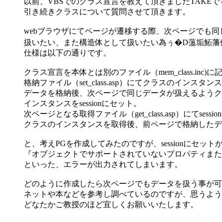
以前、VBSでのクラス宣言を教えて頂きましたTAKEで
引き続きクラスについて質問させて頂きます。
webブラウザにてページが遷移する際、次ページでも同
扱いたい、また構造体として扱いたい為ぅ�D薀垢鮖藩
仕様は以下の通りです。
クラス宣言を本体とは別のファイル（mem_class.inc)に
格納ファイル（set_class.asp）にてクラスのインスタ
データを格納後、次ページで同じデータが扱えるようク
インスタンスをsessionにセット。
次ページとなる取得ファイル（get_class.asp）にてsessio
クラスのインスタンスを取得後、前ページで格納したデ
と、考えPGを作成してみたのですが、sessionにセット
『オブジェクトでサポートされていないプロパティまた
といった、エラーが出力されてしまいます。
どのように作成したら次ページでもデータを扱う事が可
ネットや本などを参考し調べているのですが、思うよう
どなたかご教授のほど宜しくお願いいたします。