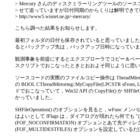
> Mercury さんのディスクミラーリングツールのソー
> せて追っていますが日付同期のからくりは解明でき
> http://www5.wisnet.ne.jp/~mercury/
こちら調べた結果をお知らせします。
最初フォルダの日付も保存されていると思っていました
るとバックアップ先は，バックアップ日時になっていま
観測事象を前提にするとエクスプローラでコピー＆ペース
スクリプトでおこなったときとおおよそ同じように思い
ソースコードの実際のファイルコピー操作は ThreadMirroring
の BOOL CThreadMirroring::MyCopyFile(LPCSTR sFrom
ドでおこなっていて，Win32 API の CopyFile() か SHFileOp
かっていました。
SHFileOperation() のオプションを見ると，wFunc メン
はよいとして fFlags は，ダイアログが現れたら何でも 
(FOF_NOCONFIRMATION) オプションとあて先デ
(FOF_MULTIDESTFILES) オプションを設定してい