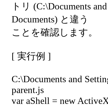
トリ (C:\Documents and S
Documents) と違う
ことを確認します。
[ 実行例 ]
C:\Documents and Setti
parent.js
var aShell = new ActiveX