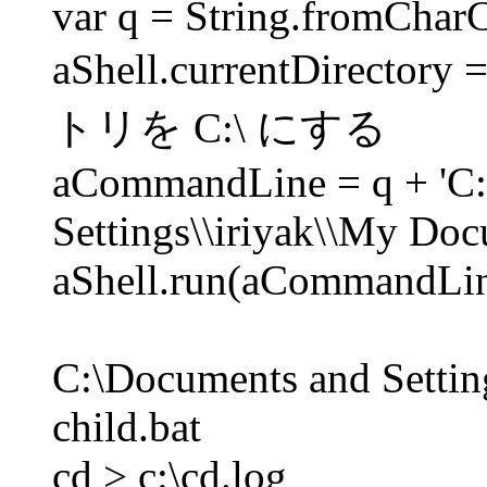
var q = String.fromChar
aShell.currentDirecto
トリを C:\ にする
aCommandLine = q + 'C:
Settings\\iriyak\\My Docu
aShell.run(aCommandLin
C:\Documents and Setti
child.bat
cd > c:\cd.log