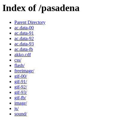
Index of /pasadena
Parent Directory
ac.data-00
ac.data-91
ac.data-92
ac.data-93
ac.data-fb
akko.cdf
css/
flash/
freeimage/
gif-00/
gif-91/
gif-92/
gif-93/
gif-fb/
image/
js/
sound/