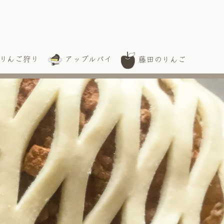
りんご狩り
アップルパイ
藤田のりんご