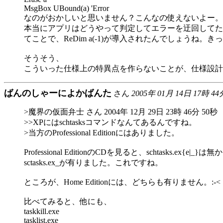
MsgBox UBound(a) 'Error
なのがおかしいと思いません？こんなの使えないよー。
本当にアプリはどうやって判定してエラーを迂回してた
てことで、ReDim a(-1)が導入されたんでしょうね。き
そうそう、
こういった仕様上の特異点を作らないことが、仕様設計
ばんのしゃーによかばんた
さん
2005年 01月 14日 17時 44
>魔界の仮面弁士 さん 2004年 12月 29日 23時 46分 50秒
>>XPにはschtasksコマンドなんてあるんですね。
>当方のProfessional Editionにはありました。
Professional EditionのCDを見ると、schtasks.ex{e|
sctasks.ex_が有りました。これですね。
ところが、Home Editionには、どちらも有りません。:-<
比べてみると、他にも、
taskkill.exe
tasklist.exe