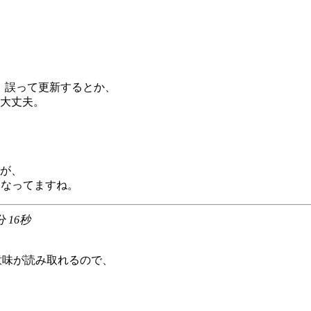
て、誤って更新するとか、
大丈夫。
が、
になってますね。
分 16秒
う意味が読み取れるので、