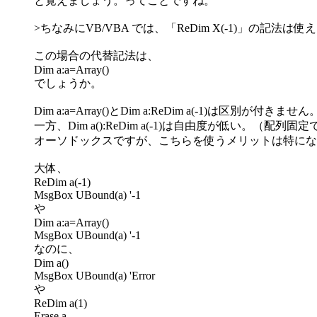
と覚えましょう。ってことですね。
>ちなみにVB/VBA では、「ReDim X(-1)」の記法
この場合の代替記法は、
Dim a:a=Array()
でしょうか。
Dim a:a=Array()とDim a:ReDim a(-1)は区別が付
一方、Dim a():ReDim a(-1)は自由度が低い。（配
オーソドックスですが、こちらを使うメリットは特にな
大体、
ReDim a(-1)
MsgBox UBound(a) '-1
や
Dim a:a=Array()
MsgBox UBound(a) '-1
なのに、
Dim a()
MsgBox UBound(a) 'Error
や
ReDim a(1)
Erase a