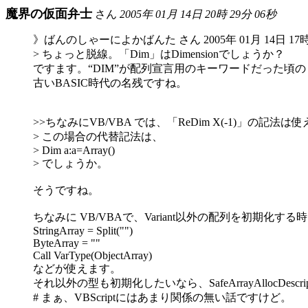
魔界の仮面弁士
さん
2005年 01月 14日 20時 29分 06秒
》ばんのしゃーによかばんた さん 2005年 01月 14日 17時 
> ちょっと脱線。「Dim」はDimensionでしょうか？
ですます。“DIM”が配列宣言用のキーワードだった頃の
古いBASIC時代の名残ですね。
>>ちなみにVB/VBA では、「ReDim X(-1)」の記
> この場合の代替記法は、
> Dim a:a=Array()
> でしょうか。
そうですね。
ちなみに VB/VBAで、Variant以外の配列を初期化する
StringArray = Split("")
ByteArray = ""
Call VarType(ObjectArray)
などが使えます。
それ以外の型も初期化したいなら、SafeArrayAllocDescrip
# まぁ、VBScriptにはあまり関係の無い話ですけど。