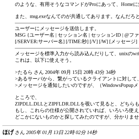
のような、有用そうなコマンドがProにあって、Homeに
また、msg.exeなんてのが共通してあります。なんだろ
―――――――――――――――――――――――――
ユーザーにメッセージを送信します。
MSG {ユーザー名 | セッション名 | セッションID | @ファイ
[/SERVER:サーバー名] [/TIME:秒] [/V] [/W] [メッセージ]
―――――――――――――――――――――――――
メッセージを標準入力から読み込んだりして、unixのwr
これは、以下に使えそう。
>たるら さん 2004年 09月 15日 20時 43分 34秒
>あるサーバから、繋がっているクライアントに対して
>メッセージを通知したいのですが、（WindowsPopu
ところで、
ZIPDLL.DLLとZIPFLDR.DLLを覗いて見ると、
もし、これらの仕様が公開されていれば、いろいろ使え
どこかにないものかと探してみたのですが、分かりませ
ほげ
さん
2005年 01月 13日 22時 02分 14秒