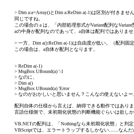
> Dim a:a=Array()とDim a:ReDim a(-1)は区別が
同じですね。
この場合の a は、「内部処理形式がVariant配列なVaria
aの中身が配列なのであって、a自体は配列ではありませ
> 一方、Dim a():ReDim a(-1)は自由度が低い。（
この場合は、a自体が配列となります。
> ReDim a(-1)
> MsgBox UBound(a) '-1
> なのに、
> Dim a()
> MsgBox UBound(a) 'Error
> なのがおかしいと思いません？こんなの使えないよー
配列自体の仕様から言えば、納得できる動作ではありま
言語仕様側で、未初期化状態の判断機能ぐらいは欲しか
VB.NETの配列は、「Nothingなら未初期化状態」と
VBScriptでは、エラートラップするしかない……なん