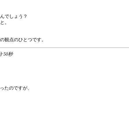
んでしょう？
っと。
の観点のひとつです。
分 50秒
_}は無かったのですが、