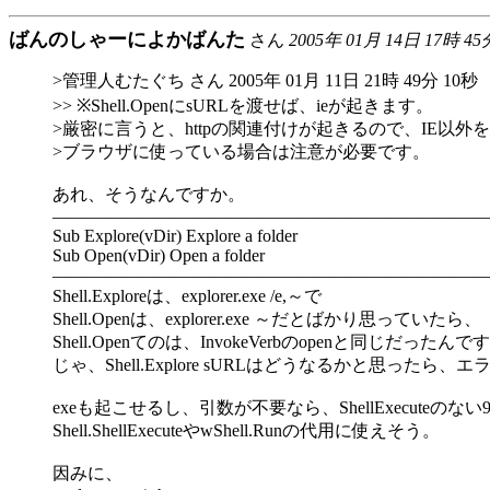
ばんのしゃーによかばんた
さん
2005年 01月 14日 17時 45
>管理人むたぐち さん 2005年 01月 11日 21時 49分 10秒
>> ※Shell.OpenにsURLを渡せば、ieが起きます。
>厳密に言うと、httpの関連付けが起きるので、IE以外
>ブラウザに使っている場合は注意が必要です。
あれ、そうなんですか。
―――――――――――――――――――――――――
Sub Explore(vDir) Explore a folder
Sub Open(vDir) Open a folder
―――――――――――――――――――――――――
Shell.Exploreは、explorer.exe /e,～で
Shell.Openは、explorer.exe ～だとばかり思っていたら、
Shell.Openてのは、InvokeVerbのopenと同じだったんで
じゃ、Shell.Explore sURLはどうなるかと思ったら、
exeも起こせるし、引数が不要なら、ShellExecuteのない
Shell.ShellExecuteやwShell.Runの代用に使えそう。
因みに、