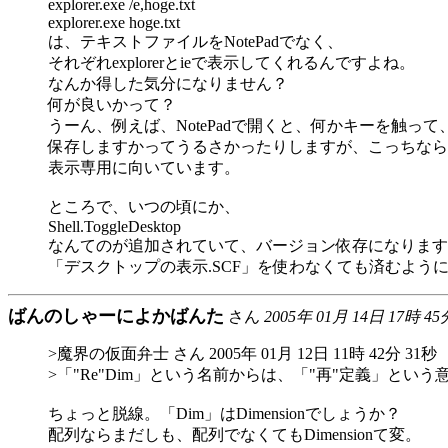
explorer.exe /e,hoge.txt
explorer.exe hoge.txt
は、テキストファイルをNotePadでなく、
それぞれexplorerとieで表示してくれるんですよね。
なんか得した気分になりません？
何が良いかって？
うーん、例えば、NotePadで開くと、何かキーを触っ
保存しますかってうるさかったりしますが、こっちなら
表示専用に向いています。
ところで、いつの頃にか、
Shell.ToggleDesktop
なんてのが追加されていて、バージョン依存になります
「デスクトップの表示.SCF」を使わなくても済むよう
ばんのしゃーによかばんた
さん
2005年 01月 14日 17時 45
>魔界の仮面弁士 さん 2005年 01月 12日 11時 42分 31秒
>「"Re"Dim」という名前からは、「"再"定義」とい
ちょっと脱線。「Dim」はDimensionでしょうか？
配列ならまだしも、配列でなくてもDimensionて変。