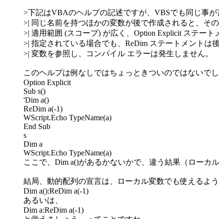
>下記はVBAのヘルプの記述ですが、VBSでも同じ事
>| 同じ名前を持つほかの変数が後で作成されると、そ
>| 適用範囲 (スコープ) が広く、Option Explicit ステ
>| 指定されている場合でも、ReDim ステートメント
>| 変数を参照し、コンパイル エラーは発生しません。
このヘルプは例なしではちょっときついのではないでし
Option Explicit
Sub s()
'Dim a()
ReDim a(-1)
WScript.Echo TypeName(a)
End Sub
s
Dim a
WScript.Echo TypeName(a)
ここで、Dim a()があるかないかで、違う結果（ローカ
結局、動的配列の宣言は、ローカル変数でも使えるよう
Dim a():ReDim a(-1)
あるいは、
Dim a:ReDim a(-1)